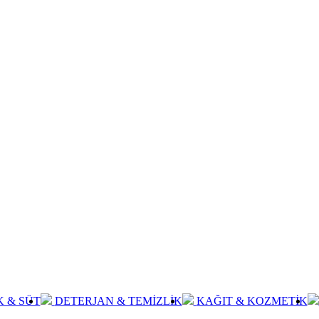
K & SÜT
DETERJAN & TEMİZLİK
KAĞIT & KOZMETİK