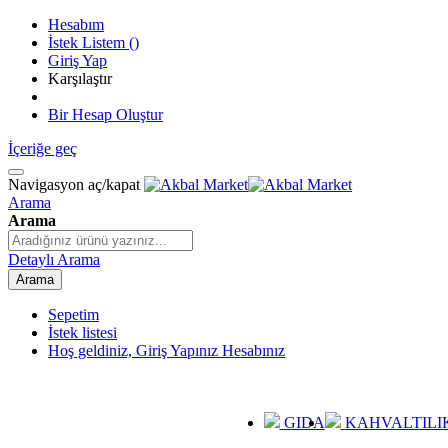
Hesabım
İstek Listem
(
)
Giriş Yap
Karşılaştır
Bir Hesap Oluştur
İçeriğe geç
Navigasyon aç/kapat
Arama
Arama
Detaylı Arama
Arama
Sepetim
İstek listesi
Hoş geldiniz, Giriş Yapınız
Hesabınız
GIDA
KAHVALTILI