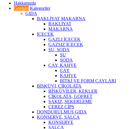
Hakkımızda
Genişlet
Kategoriler
GIDA
BAKLİYAT MAKARNA
BAKLİYAT
MAKARNA
İÇECEK
GAZLI İÇECEK
GAZSIZ İÇECEK
SU, SODA
SU
SODA
ÇAY, KAHVE
ÇAY
KAHVE
BİTKİ VE FORM ÇAYLARI
BİSKÜVİ, ÇİKOLATA
BİSKÜVİLER, KEKLER
ÇİKOLATA, GOFRET
SAKIZ, ŞEKERLEME
ÇEREZ CİPS
DONDURULMUŞ GIDA
KONSERVE, SALÇA
KONSERVE
SALÇA