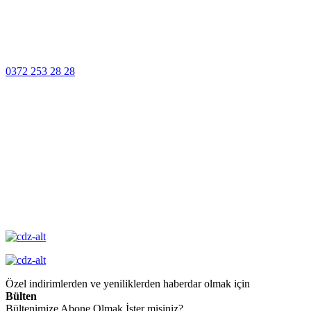
Ödeme
Müşteri Hizmetleri
0372 253 28 28
14 Gün İçinde
Değişim
Yüksek Kalite
Garantisi
Özel indirimlerden ve yeniliklerden haberdar olmak için
Bülten
Bültenimize Abone Olmak İster misiniz?