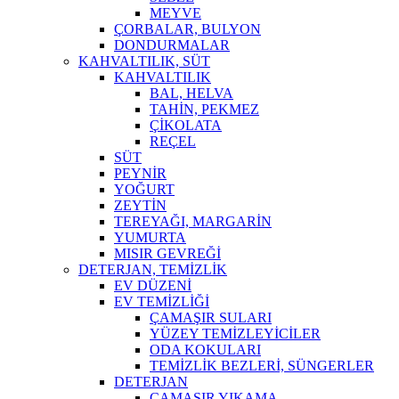
MEYVE
ÇORBALAR, BULYON
DONDURMALAR
KAHVALTILIK, SÜT
KAHVALTILIK
BAL, HELVA
TAHİN, PEKMEZ
ÇİKOLATA
REÇEL
SÜT
PEYNİR
YOĞURT
ZEYTİN
TEREYAĞI, MARGARİN
YUMURTA
MISIR GEVREĞİ
DETERJAN, TEMİZLİK
EV DÜZENİ
EV TEMİZLİĞİ
ÇAMAŞIR SULARI
YÜZEY TEMİZLEYİCİLER
ODA KOKULARI
TEMİZLİK BEZLERİ, SÜNGERLER
DETERJAN
ÇAMAŞIR YIKAMA