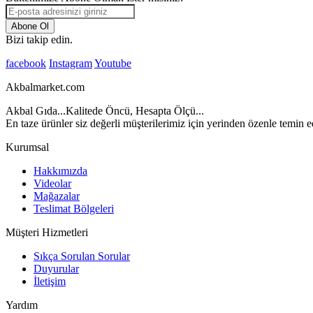
Abone Ol
Bizi takip edin.
facebook
Instagram
Youtube
Akbalmarket.com
Akbal Gıda...Kalitede Öncü, Hesapta Ölçü...
En taze ürünler siz değerli müşterilerimiz için yerinden özenle temin ed
Kurumsal
Hakkımızda
Videolar
Mağazalar
Teslimat Bölgeleri
Müşteri Hizmetleri
Sıkça Sorulan Sorular
Duyurular
İletişim
Yardım