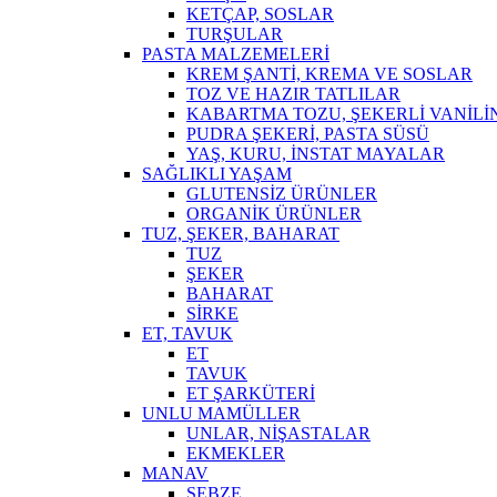
KETÇAP, SOSLAR
TURŞULAR
PASTA MALZEMELERİ
KREM ŞANTİ, KREMA VE SOSLAR
TOZ VE HAZIR TATLILAR
KABARTMA TOZU, ŞEKERLİ VANİLİ
PUDRA ŞEKERİ, PASTA SÜSÜ
YAŞ, KURU, İNSTAT MAYALAR
SAĞLIKLI YAŞAM
GLUTENSİZ ÜRÜNLER
ORGANİK ÜRÜNLER
TUZ, ŞEKER, BAHARAT
TUZ
ŞEKER
BAHARAT
SİRKE
ET, TAVUK
ET
TAVUK
ET ŞARKÜTERİ
UNLU MAMÜLLER
UNLAR, NİŞASTALAR
EKMEKLER
MANAV
SEBZE