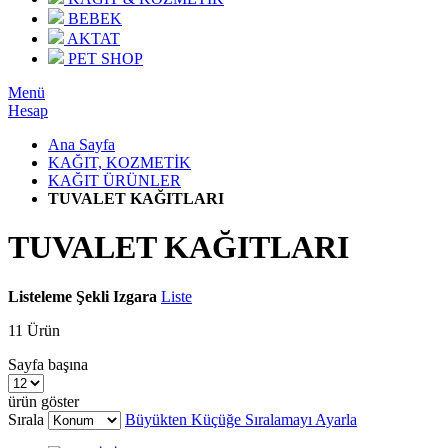
BEBEK
AKTAT
PET SHOP
Menü
Hesap
Ana Sayfa
KAĞIT, KOZMETİK
KAĞIT ÜRÜNLER
TUVALET KAĞITLARI
TUVALET KAĞITLARI
Listeleme Şekli
Izgara
Liste
11
Ürün
Sayfa başına
ürün göster
Sırala
Büyükten Küçüğe Sıralamayı Ayarla