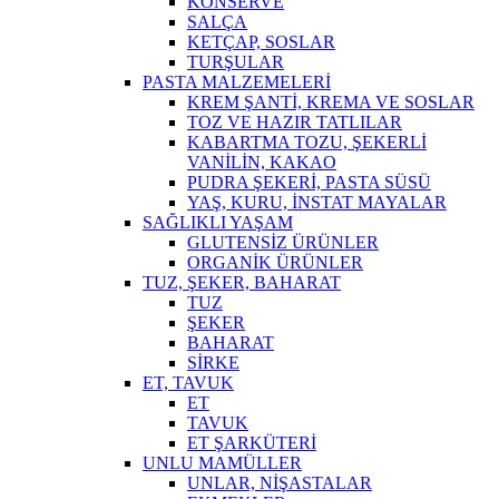
KONSERVE
SALÇA
KETÇAP, SOSLAR
TURŞULAR
PASTA MALZEMELERİ
KREM ŞANTİ, KREMA VE SOSLAR
TOZ VE HAZIR TATLILAR
KABARTMA TOZU, ŞEKERLİ
VANİLİN, KAKAO
PUDRA ŞEKERİ, PASTA SÜSÜ
YAŞ, KURU, İNSTAT MAYALAR
SAĞLIKLI YAŞAM
GLUTENSİZ ÜRÜNLER
ORGANİK ÜRÜNLER
TUZ, ŞEKER, BAHARAT
TUZ
ŞEKER
BAHARAT
SİRKE
ET, TAVUK
ET
TAVUK
ET ŞARKÜTERİ
UNLU MAMÜLLER
UNLAR, NİŞASTALAR