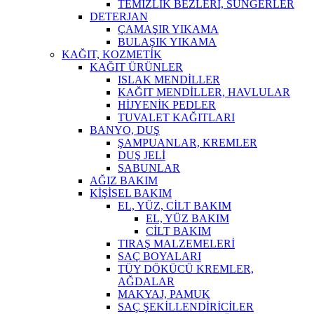
TEMİZLİK BEZLERİ, SÜNGERLER
DETERJAN
ÇAMAŞIR YIKAMA
BULAŞIK YIKAMA
KAĞIT, KOZMETİK
KAĞIT ÜRÜNLER
ISLAK MENDİLLER
KAĞIT MENDİLLER, HAVLULAR
HİJYENİK PEDLER
TUVALET KAĞITLARI
BANYO, DUŞ
ŞAMPUANLAR, KREMLER
DUŞ JELİ
SABUNLAR
AĞIZ BAKIM
KİŞİSEL BAKIM
EL, YÜZ, CİLT BAKIM
EL, YÜZ BAKIM
CİLT BAKIM
TIRAŞ MALZEMELERİ
SAÇ BOYALARI
TÜY DÖKÜCÜ KREMLER,
AĞDALAR
MAKYAJ, PAMUK
SAÇ ŞEKİLLENDİRİCİLER