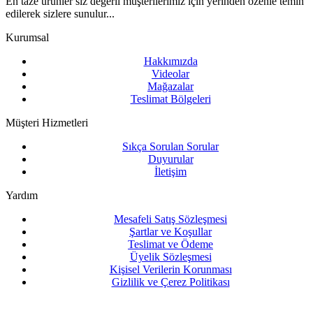
En taze ürünler siz değerli müşterilerimiz için yerinden özenle temin
edilerek sizlere sunulur...
Kurumsal
Hakkımızda
Videolar
Mağazalar
Teslimat Bölgeleri
Müşteri Hizmetleri
Sıkça Sorulan Sorular
Duyurular
İletişim
Yardım
Mesafeli Satış Sözleşmesi
Şartlar ve Koşullar
Teslimat ve Ödeme
Üyelik Sözleşmesi
Kişisel Verilerin Korunması
Gizlilik ve Çerez Politikası