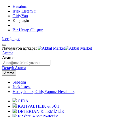
Hesabım
İstek Listem
(
)
Giriş Yap
Karşılaştır
Bir Hesap Oluştur
İçeriğe geç
Navigasyon aç/kapat
Arama
Arama
Detaylı Arama
Arama
Sepetim
İstek listesi
Hoş geldiniz, Giriş Yapınız
Hesabınız
GIDA
KAHVALTILIK & SÜT
DETERJAN & TEMİZLİK
KAĞIT & KOZMETİK