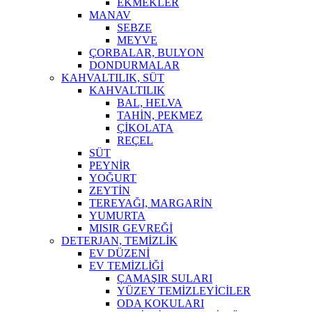
EKMEKLER
MANAV
SEBZE
MEYVE
ÇORBALAR, BULYON
DONDURMALAR
KAHVALTILIK, SÜT
KAHVALTILIK
BAL, HELVA
TAHİN, PEKMEZ
ÇİKOLATA
REÇEL
SÜT
PEYNİR
YOĞURT
ZEYTİN
TEREYAĞI, MARGARİN
YUMURTA
MISIR GEVREĞİ
DETERJAN, TEMİZLİK
EV DÜZENİ
EV TEMİZLİĞİ
ÇAMAŞIR SULARI
YÜZEY TEMİZLEYİCİLER
ODA KOKULARI