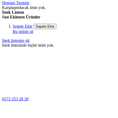
Hepsini Temizle
Karşılaştırılacak ürün yok.
İstek Listem
Son Eklenen Ürünler
Sepete Ekle
Sepete Ekle
Bu ürünü sil
İstek listesine git
İstek listenizde hiçbir ürün yok.
100% Güvenli
Ödeme
Müşteri Hizmetleri
0372 253 28 28
14 Gün İçinde