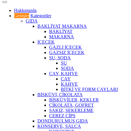
Hakkımızda
Genişlet
Kategoriler
GIDA
BAKLİYAT MAKARNA
BAKLİYAT
MAKARNA
İÇECEK
GAZLI İÇECEK
GAZSIZ İÇECEK
SU, SODA
SU
SODA
ÇAY, KAHVE
ÇAY
KAHVE
BİTKİ VE FORM ÇAYLARI
BİSKÜVİ, ÇİKOLATA
BİSKÜVİLER, KEKLER
ÇİKOLATA, GOFRET
SAKIZ, ŞEKERLEME
ÇEREZ CİPS
DONDURULMUŞ GIDA
KONSERVE, SALÇA