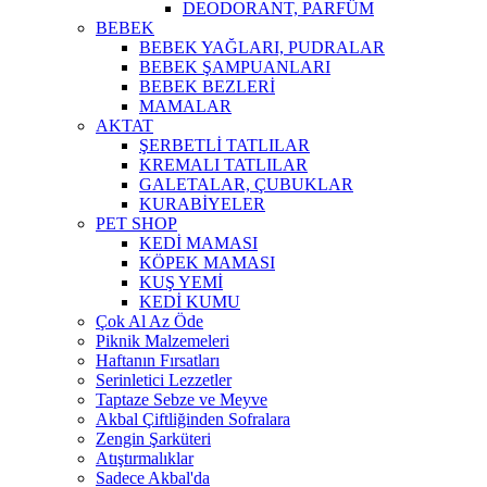
DEODORANT, PARFÜM
BEBEK
BEBEK YAĞLARI, PUDRALAR
BEBEK ŞAMPUANLARI
BEBEK BEZLERİ
MAMALAR
AKTAT
ŞERBETLİ TATLILAR
KREMALI TATLILAR
GALETALAR, ÇUBUKLAR
KURABİYELER
PET SHOP
KEDİ MAMASI
KÖPEK MAMASI
KUŞ YEMİ
KEDİ KUMU
Çok Al Az Öde
Piknik Malzemeleri
Haftanın Fırsatları
Serinletici Lezzetler
Taptaze Sebze ve Meyve
Akbal Çiftliğinden Sofralara
Zengin Şarküteri
Atıştırmalıklar
Sadece Akbal'da