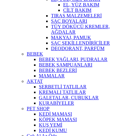
EL, YÜZ BAKIM
CİLT BAKIM
TIRAŞ MALZEMELERİ
SAÇ BOYALARI
TÜY DÖKÜCÜ KREMLER,
AĞDALAR
MAKYAJ, PAMUK
SAÇ ŞEKİLLENDİRİCİLER
DEODORANT, PARFÜM
BEBEK
BEBEK YAĞLARI, PUDRALAR
BEBEK ŞAMPUANLARI
BEBEK BEZLERİ
MAMALAR
AKTAT
ŞERBETLİ TATLILAR
KREMALI TATLILAR
GALETALAR, ÇUBUKLAR
KURABİYELER
PET SHOP
KEDİ MAMASI
KÖPEK MAMASI
KUŞ YEMİ
KEDİ KUMU
Çok Al Az Öde