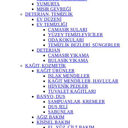
YUMURTA
MISIR GEVREĞİ
DETERJAN, TEMİZLİK
EV DÜZENİ
EV TEMİZLİĞİ
ÇAMAŞIR SULARI
YÜZEY TEMİZLEYİCİLER
ODA KOKULARI
TEMİZLİK BEZLERİ, SÜNGERLER
DETERJAN
ÇAMAŞIR YIKAMA
BULAŞIK YIKAMA
KAĞIT, KOZMETİK
KAĞIT ÜRÜNLER
ISLAK MENDİLLER
KAĞIT MENDİLLER, HAVLULAR
HİJYENİK PEDLER
TUVALET KAĞITLARI
BANYO, DUŞ
ŞAMPUANLAR, KREMLER
DUŞ JELİ
SABUNLAR
AĞIZ BAKIM
KİŞİSEL BAKIM
EL, YÜZ, CİLT BAKIM