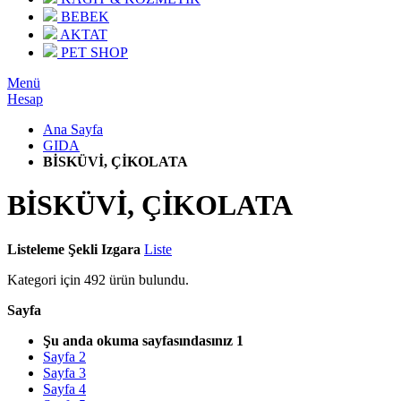
BEBEK
AKTAT
PET SHOP
Menü
Hesap
Ana Sayfa
GIDA
BİSKÜVİ, ÇİKOLATA
BİSKÜVİ, ÇİKOLATA
Listeleme Şekli
Izgara
Liste
Kategori için
492
ürün bulundu.
Sayfa
Şu anda okuma sayfasındasınız
1
Sayfa
2
Sayfa
3
Sayfa
4