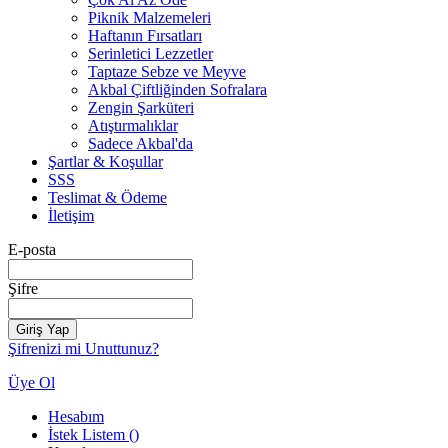
Piknik Malzemeleri
Haftanın Fırsatları
Serinletici Lezzetler
Taptaze Sebze ve Meyve
Akbal Çiftliğinden Sofralara
Zengin Şarküteri
Atıştırmalıklar
Sadece Akbal'da
Şartlar & Koşullar
SSS
Teslimat & Ödeme
İletişim
E-posta
Şifre
Giriş Yap
Şifrenizi mi Unuttunuz?
Üye Ol
Hesabım
İstek Listem
(
)