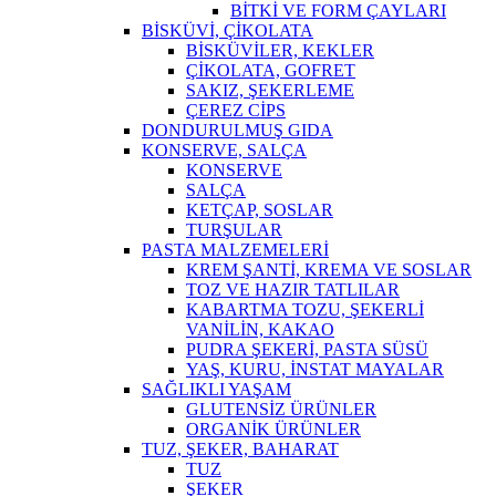
BİTKİ VE FORM ÇAYLARI
BİSKÜVİ, ÇİKOLATA
BİSKÜVİLER, KEKLER
ÇİKOLATA, GOFRET
SAKIZ, ŞEKERLEME
ÇEREZ CİPS
DONDURULMUŞ GIDA
KONSERVE, SALÇA
KONSERVE
SALÇA
KETÇAP, SOSLAR
TURŞULAR
PASTA MALZEMELERİ
KREM ŞANTİ, KREMA VE SOSLAR
TOZ VE HAZIR TATLILAR
KABARTMA TOZU, ŞEKERLİ
VANİLİN, KAKAO
PUDRA ŞEKERİ, PASTA SÜSÜ
YAŞ, KURU, İNSTAT MAYALAR
SAĞLIKLI YAŞAM
GLUTENSİZ ÜRÜNLER
ORGANİK ÜRÜNLER
TUZ, ŞEKER, BAHARAT
TUZ
ŞEKER