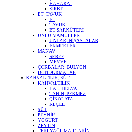
BAHARAT
SİRKE
ET, TAVUK
ET
TAVUK
ET ŞARKÜTERİ
UNLU MAMÜLLER
UNLAR, NİŞASTALAR
EKMEKLER
MANAV
SEBZE
MEYVE
ÇORBALAR, BULYON
DONDURMALAR
KAHVALTILIK, SÜT
KAHVALTILIK
BAL, HELVA
TAHİN, PEKMEZ
ÇİKOLATA
REÇEL
SÜT
PEYNİR
YOĞURT
ZEYTİN
TEREYAĞI, MARGARİN