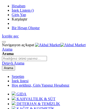
Hesabım
İstek Listem
(
)
Giriş Yap
Karşılaştır
Bir Hesap Oluştur
İçeriğe geç
Navigasyon aç/kapat
Arama
Arama
Detaylı Arama
Arama
Sepetim
İstek listesi
Hoş geldiniz, Giriş Yapınız
Hesabınız
GIDA
KAHVALTILIK & SÜT
DETERJAN & TEMİZLİK
KAĞIT & KOZMETİK