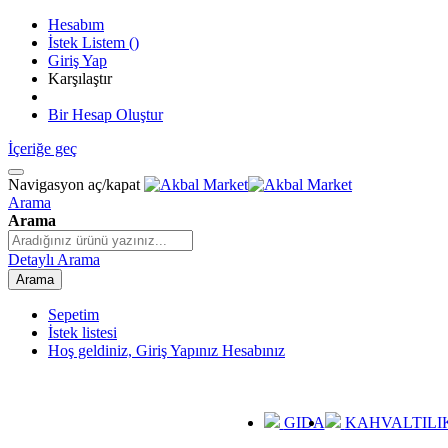
Hesabım
İstek Listem
(
)
Giriş Yap
Karşılaştır
Bir Hesap Oluştur
İçeriğe geç
Navigasyon aç/kapat
Arama
Arama
Detaylı Arama
Arama
Sepetim
İstek listesi
Hoş geldiniz, Giriş Yapınız
Hesabınız
GIDA
KAHVALTILI