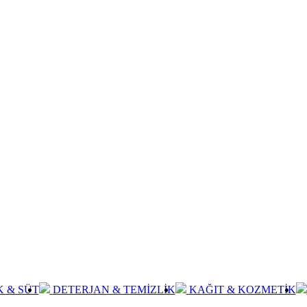
K & SÜT
DETERJAN & TEMİZLİK
KAĞIT & KOZMETİK