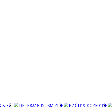
K & SÜT
DETERJAN & TEMİZLİK
KAĞIT & KOZMETİK