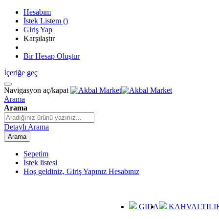
Hesabım
İstek Listem
(
)
Giriş Yap
Karşılaştır
Bir Hesap Oluştur
İçeriğe geç
Navigasyon aç/kapat
Arama
Arama
Detaylı Arama
Arama
Sepetim
İstek listesi
Hoş geldiniz, Giriş Yapınız
Hesabınız
GIDA
KAHVALTILI