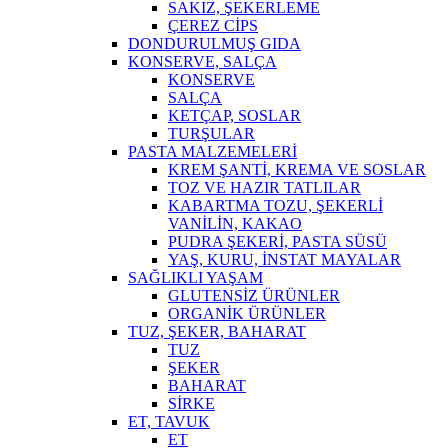
SAKIZ, ŞEKERLEME
ÇEREZ CİPS
DONDURULMUŞ GIDA
KONSERVE, SALÇA
KONSERVE
SALÇA
KETÇAP, SOSLAR
TURŞULAR
PASTA MALZEMELERİ
KREM ŞANTİ, KREMA VE SOSLAR
TOZ VE HAZIR TATLILAR
KABARTMA TOZU, ŞEKERLİ
VANİLİN, KAKAO
PUDRA ŞEKERİ, PASTA SÜSÜ
YAŞ, KURU, İNSTAT MAYALAR
SAĞLIKLI YAŞAM
GLUTENSİZ ÜRÜNLER
ORGANİK ÜRÜNLER
TUZ, ŞEKER, BAHARAT
TUZ
ŞEKER
BAHARAT
SİRKE
ET, TAVUK
ET