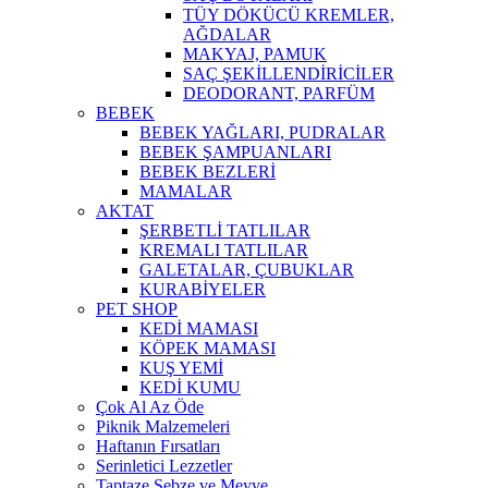
TÜY DÖKÜCÜ KREMLER,
AĞDALAR
MAKYAJ, PAMUK
SAÇ ŞEKİLLENDİRİCİLER
DEODORANT, PARFÜM
BEBEK
BEBEK YAĞLARI, PUDRALAR
BEBEK ŞAMPUANLARI
BEBEK BEZLERİ
MAMALAR
AKTAT
ŞERBETLİ TATLILAR
KREMALI TATLILAR
GALETALAR, ÇUBUKLAR
KURABİYELER
PET SHOP
KEDİ MAMASI
KÖPEK MAMASI
KUŞ YEMİ
KEDİ KUMU
Çok Al Az Öde
Piknik Malzemeleri
Haftanın Fırsatları
Serinletici Lezzetler
Taptaze Sebze ve Meyve