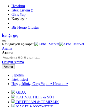
Hesabım
İstek Listem
(
)
Giriş Yap
Karşılaştır
Bir Hesap Oluştur
İçeriğe geç
Navigasyon aç/kapat
Arama
Arama
Detaylı Arama
Arama
Sepetim
İstek listesi
Hoş geldiniz, Giriş Yapınız
Hesabınız
GIDA
KAHVALTILIK & SÜT
DETERJAN & TEMİZLİK
KAĞIT & KOZMETİK