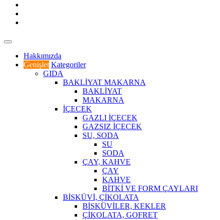
Hakkımızda
Genişlet
Kategoriler
GIDA
BAKLİYAT MAKARNA
BAKLİYAT
MAKARNA
İÇECEK
GAZLI İÇECEK
GAZSIZ İÇECEK
SU, SODA
SU
SODA
ÇAY, KAHVE
ÇAY
KAHVE
BİTKİ VE FORM ÇAYLARI
BİSKÜVİ, ÇİKOLATA
BİSKÜVİLER, KEKLER
ÇİKOLATA, GOFRET