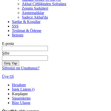
Akbal Çiftliğinden Sofralara
Zengin Şarküteri
Atıştırmalıklar
Sadece Akbal'da
Şartlar & Koşullar
SSS
Teslimat & Ödeme
İletişim
E-posta
Şifre
Giriş Yap
Şifrenizi mi Unuttunuz?
Üye Ol
Hesabım
İstek Listem
(
)
Karşılaştır
Siparişlerim
Bize Ulaşın