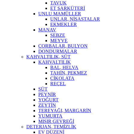
TAVUK
ET ŞARKÜTERİ
UNLU MAMÜLLER
UNLAR, NİŞASTALAR
EKMEKLER
MANAV
SEBZE
MEYVE
ÇORBALAR, BULYON
DONDURMALAR
KAHVALTILIK, SÜT
KAHVALTILIK
BAL, HELVA
TAHİN, PEKMEZ
ÇİKOLATA
REÇEL
SÜT
PEYNİR
YOĞURT
ZEYTİN
TEREYAĞI, MARGARİN
YUMURTA
MISIR GEVREĞİ
DETERJAN, TEMİZLİK
EV DÜZENİ