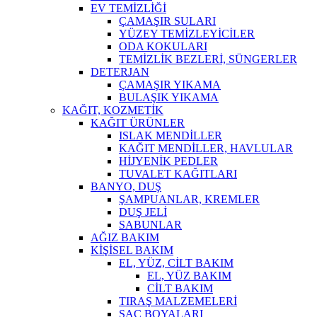
EV TEMİZLİĞİ
ÇAMAŞIR SULARI
YÜZEY TEMİZLEYİCİLER
ODA KOKULARI
TEMİZLİK BEZLERİ, SÜNGERLER
DETERJAN
ÇAMAŞIR YIKAMA
BULAŞIK YIKAMA
KAĞIT, KOZMETİK
KAĞIT ÜRÜNLER
ISLAK MENDİLLER
KAĞIT MENDİLLER, HAVLULAR
HİJYENİK PEDLER
TUVALET KAĞITLARI
BANYO, DUŞ
ŞAMPUANLAR, KREMLER
DUŞ JELİ
SABUNLAR
AĞIZ BAKIM
KİŞİSEL BAKIM
EL, YÜZ, CİLT BAKIM
EL, YÜZ BAKIM
CİLT BAKIM
TIRAŞ MALZEMELERİ
SAÇ BOYALARI