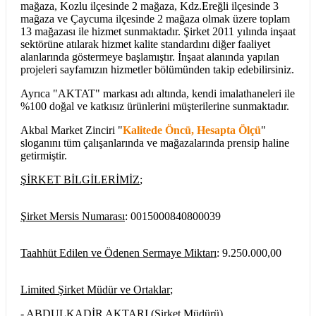
mağaza, Kozlu ilçesinde 2 mağaza, Kdz.Ereğli ilçesinde 3
mağaza ve Çaycuma ilçesinde 2 mağaza olmak üzere toplam
13 mağazası ile hizmet sunmaktadır. Şirket 2011 yılında inşaat
sektörüne atılarak hizmet kalite standardını diğer faaliyet
alanlarında göstermeye başlamıştır. İnşaat alanında yapılan
projeleri sayfamızın hizmetler bölümünden takip edebilirsiniz.
Ayrıca "AKTAT" markası adı altında, kendi imalathaneleri ile
%100 doğal ve katkısız ürünlerini müşterilerine sunmaktadır.
Akbal Market Zinciri "
Kalitede Öncü, Hesapta Ölçü
"
sloganını tüm çalışanlarında ve mağazalarında prensip haline
getirmiştir.
ŞİRKET BİLGİLERİMİZ
;
Şirket Mersis Numarası
: 0015000840800039
Taahhüt Edilen ve Ödenen Sermaye Miktarı
: 9.250.000,00
Limited Şirket Müdür ve Ortaklar
;
- ABDULKADİR AKTARI (Şirket Müdürü)