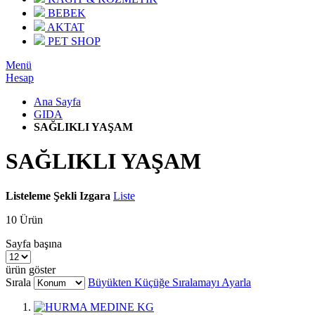
BEBEK
AKTAT
PET SHOP
Menü
Hesap
Ana Sayfa
GIDA
SAĞLIKLI YAŞAM
SAĞLIKLI YAŞAM
Listeleme Şekli
Izgara
Liste
10
Ürün
Sayfa başına
ürün göster
Sırala
Büyükten Küçüğe Sıralamayı Ayarla