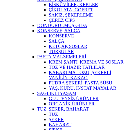
BİSKÜVİLER, KEKLER
ÇİKOLATA, GOFRET
SAKIZ, ŞEKERLEME
ÇEREZ CİPS
DONDURULMUŞ GIDA
KONSERVE, SALÇA
KONSERVE
SALÇA
KETÇAP, SOSLAR
TURŞULAR
PASTA MALZEMELERİ
KREM ŞANTİ, KREMA VE SOSLAR
TOZ VE HAZIR TATLILAR
KABARTMA TOZU, ŞEKERLİ
VANİLİN, KAKAO
PUDRA ŞEKERİ, PASTA SÜSÜ
YAŞ, KURU, İNSTAT MAYALAR
SAĞLIKLI YAŞAM
GLUTENSİZ ÜRÜNLER
ORGANİK ÜRÜNLER
TUZ, ŞEKER, BAHARAT
TUZ
ŞEKER
BAHARAT
SİRKE