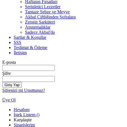
Haftanın Fırsatları
Serinletici Lezzetler
Taptaze Sebze ve Meyve
Akbal Çiftliğinden Sofralara
Zengin Şarküteri
Atıştırmalıklar
Sadece Akbal'da
Şartlar & Koşullar
SSS
Teslimat & Ödeme
İletişim
E-posta
Şifre
Giriş Yap
Şifrenizi mi Unuttunuz?
Üye Ol
Hesabım
İstek Listem
(
)
Karşılaştır
Siparişlerim