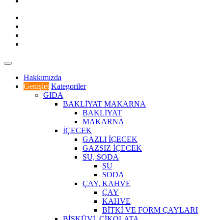
Hakkımızda
Genişlet
Kategoriler
GIDA
BAKLİYAT MAKARNA
BAKLİYAT
MAKARNA
İÇECEK
GAZLI İÇECEK
GAZSIZ İÇECEK
SU, SODA
SU
SODA
ÇAY, KAHVE
ÇAY
KAHVE
BİTKİ VE FORM ÇAYLARI
BİSKÜVİ, ÇİKOLATA