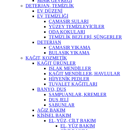
MISIR GEVREĞİ
DETERJAN, TEMİZLİK
EV DÜZENİ
EV TEMİZLİĞİ
ÇAMAŞIR SULARI
YÜZEY TEMİZLEYİCİLER
ODA KOKULARI
TEMİZLİK BEZLERİ, SÜNGERLER
DETERJAN
ÇAMAŞIR YIKAMA
BULAŞIK YIKAMA
KAĞIT, KOZMETİK
KAĞIT ÜRÜNLER
ISLAK MENDİLLER
KAĞIT MENDİLLER, HAVLULAR
HİJYENİK PEDLER
TUVALET KAĞITLARI
BANYO, DUŞ
ŞAMPUANLAR, KREMLER
DUŞ JELİ
SABUNLAR
AĞIZ BAKIM
KİŞİSEL BAKIM
EL, YÜZ, CİLT BAKIM
EL, YÜZ BAKIM