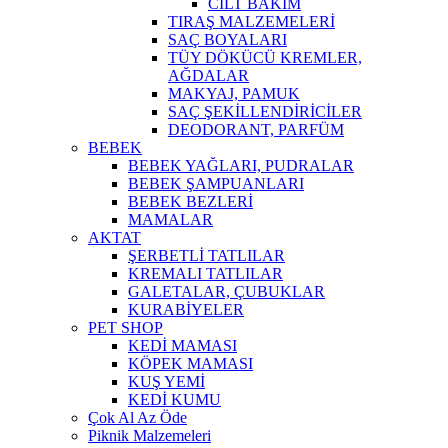
CİLT BAKIM
TIRAŞ MALZEMELERİ
SAÇ BOYALARI
TÜY DÖKÜCÜ KREMLER,
AĞDALAR
MAKYAJ, PAMUK
SAÇ ŞEKİLLENDİRİCİLER
DEODORANT, PARFÜM
BEBEK
BEBEK YAĞLARI, PUDRALAR
BEBEK ŞAMPUANLARI
BEBEK BEZLERİ
MAMALAR
AKTAT
ŞERBETLİ TATLILAR
KREMALI TATLILAR
GALETALAR, ÇUBUKLAR
KURABİYELER
PET SHOP
KEDİ MAMASI
KÖPEK MAMASI
KUŞ YEMİ
KEDİ KUMU
Çok Al Az Öde
Piknik Malzemeleri