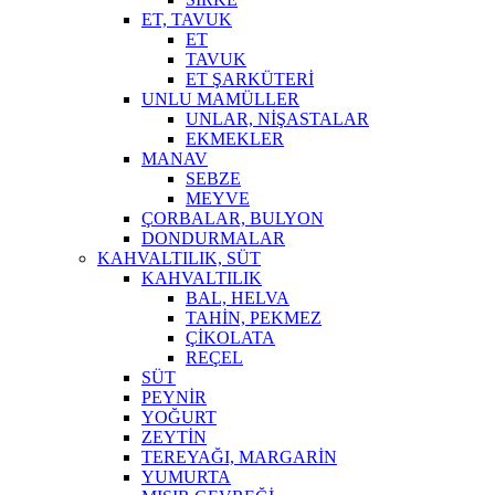
ET, TAVUK
ET
TAVUK
ET ŞARKÜTERİ
UNLU MAMÜLLER
UNLAR, NİŞASTALAR
EKMEKLER
MANAV
SEBZE
MEYVE
ÇORBALAR, BULYON
DONDURMALAR
KAHVALTILIK, SÜT
KAHVALTILIK
BAL, HELVA
TAHİN, PEKMEZ
ÇİKOLATA
REÇEL
SÜT
PEYNİR
YOĞURT
ZEYTİN
TEREYAĞI, MARGARİN
YUMURTA