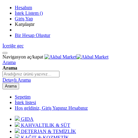
Hesabım
İstek Listem
(
)
Giriş Yap
Karşılaştır
Bir Hesap Oluştur
İçeriğe geç
Navigasyon aç/kapat
Arama
Arama
Detaylı Arama
Arama
Sepetim
İstek listesi
Hoş geldiniz, Giriş Yapınız
Hesabınız
GIDA
KAHVALTILIK & SÜT
DETERJAN & TEMİZLİK
KAĞIT & KOZMETİK