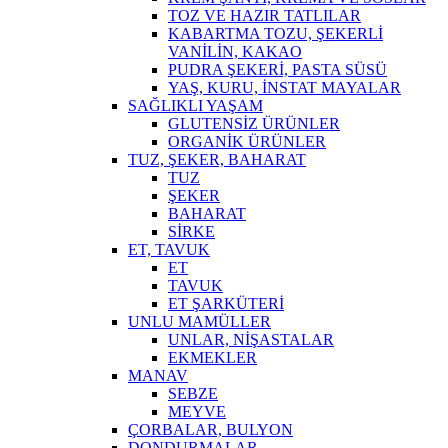
TOZ VE HAZIR TATLILAR
KABARTMA TOZU, ŞEKERLİ
VANİLİN, KAKAO
PUDRA ŞEKERİ, PASTA SÜSÜ
YAŞ, KURU, İNSTAT MAYALAR
SAĞLIKLI YAŞAM
GLUTENSİZ ÜRÜNLER
ORGANİK ÜRÜNLER
TUZ, ŞEKER, BAHARAT
TUZ
ŞEKER
BAHARAT
SİRKE
ET, TAVUK
ET
TAVUK
ET ŞARKÜTERİ
UNLU MAMÜLLER
UNLAR, NİŞASTALAR
EKMEKLER
MANAV
SEBZE
MEYVE
ÇORBALAR, BULYON
DONDURMALAR