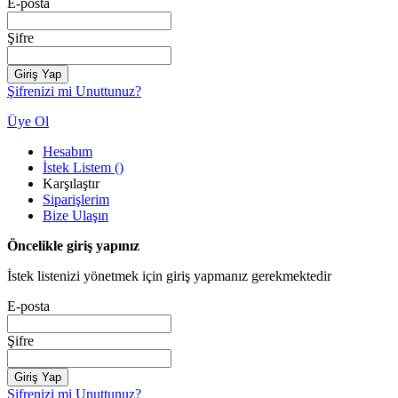
E-posta
Şifre
Giriş Yap
Şifrenizi mi Unuttunuz?
Üye Ol
Hesabım
İstek Listem
(
)
Karşılaştır
Siparişlerim
Bize Ulaşın
Öncelikle giriş yapınız
İstek listenizi yönetmek için giriş yapmanız gerekmektedir
E-posta
Şifre
Giriş Yap
Şifrenizi mi Unuttunuz?