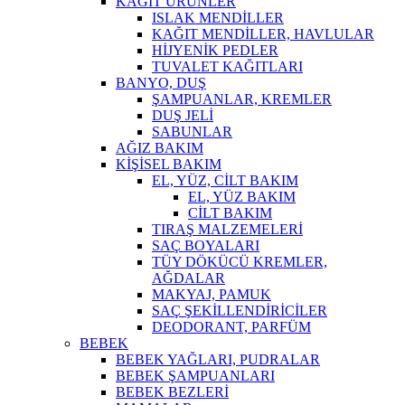
KAĞIT ÜRÜNLER
ISLAK MENDİLLER
KAĞIT MENDİLLER, HAVLULAR
HİJYENİK PEDLER
TUVALET KAĞITLARI
BANYO, DUŞ
ŞAMPUANLAR, KREMLER
DUŞ JELİ
SABUNLAR
AĞIZ BAKIM
KİŞİSEL BAKIM
EL, YÜZ, CİLT BAKIM
EL, YÜZ BAKIM
CİLT BAKIM
TIRAŞ MALZEMELERİ
SAÇ BOYALARI
TÜY DÖKÜCÜ KREMLER,
AĞDALAR
MAKYAJ, PAMUK
SAÇ ŞEKİLLENDİRİCİLER
DEODORANT, PARFÜM
BEBEK
BEBEK YAĞLARI, PUDRALAR
BEBEK ŞAMPUANLARI
BEBEK BEZLERİ