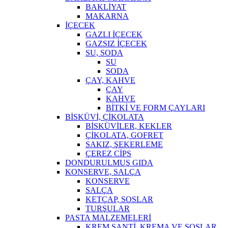
BAKLİYAT
MAKARNA
İÇECEK
GAZLI İÇECEK
GAZSIZ İÇECEK
SU, SODA
SU
SODA
ÇAY, KAHVE
ÇAY
KAHVE
BİTKİ VE FORM ÇAYLARI
BİSKÜVİ, ÇİKOLATA
BİSKÜVİLER, KEKLER
ÇİKOLATA, GOFRET
SAKIZ, ŞEKERLEME
ÇEREZ CİPS
DONDURULMUŞ GIDA
KONSERVE, SALÇA
KONSERVE
SALÇA
KETÇAP, SOSLAR
TURŞULAR
PASTA MALZEMELERİ
KREM ŞANTİ, KREMA VE SOSLAR