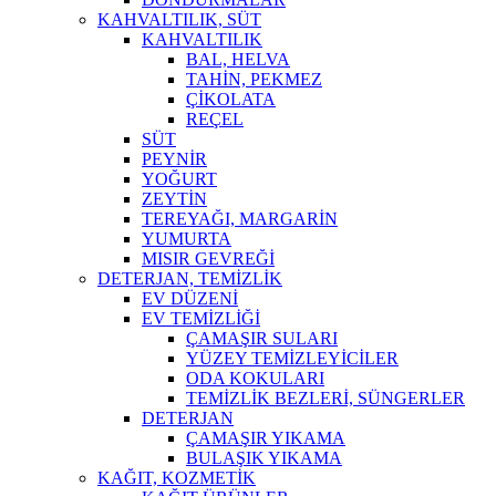
KAHVALTILIK, SÜT
KAHVALTILIK
BAL, HELVA
TAHİN, PEKMEZ
ÇİKOLATA
REÇEL
SÜT
PEYNİR
YOĞURT
ZEYTİN
TEREYAĞI, MARGARİN
YUMURTA
MISIR GEVREĞİ
DETERJAN, TEMİZLİK
EV DÜZENİ
EV TEMİZLİĞİ
ÇAMAŞIR SULARI
YÜZEY TEMİZLEYİCİLER
ODA KOKULARI
TEMİZLİK BEZLERİ, SÜNGERLER
DETERJAN
ÇAMAŞIR YIKAMA
BULAŞIK YIKAMA
KAĞIT, KOZMETİK