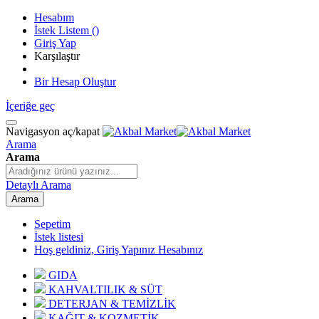
Hesabım
İstek Listem
(
)
Giriş Yap
Karşılaştır
Bir Hesap Oluştur
İçeriğe geç
Navigasyon aç/kapat
Arama
Arama
Detaylı Arama
Arama
Sepetim
İstek listesi
Hoş geldiniz, Giriş Yapınız
Hesabınız
GIDA
KAHVALTILIK & SÜT
DETERJAN & TEMİZLİK
KAĞIT & KOZMETİK