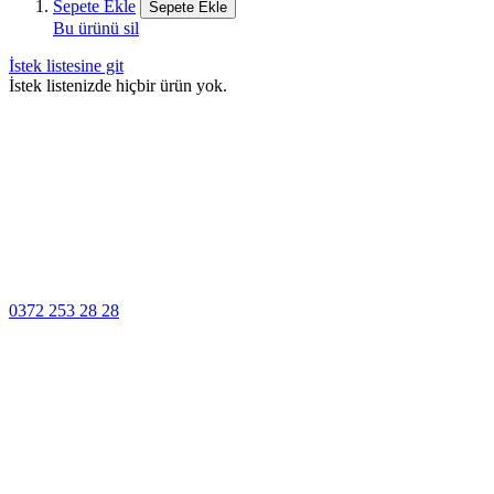
Sepete Ekle
Sepete Ekle
Bu ürünü sil
İstek listesine git
İstek listenizde hiçbir ürün yok.
100% Güvenli
Ödeme
Müşteri Hizmetleri
0372 253 28 28
14 Gün İçinde
Değişim