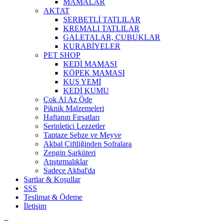
MAMALAR
AKTAT
ŞERBETLİ TATLILAR
KREMALI TATLILAR
GALETALAR, ÇUBUKLAR
KURABİYELER
PET SHOP
KEDİ MAMASI
KÖPEK MAMASI
KUŞ YEMİ
KEDİ KUMU
Çok Al Az Öde
Piknik Malzemeleri
Haftanın Fırsatları
Serinletici Lezzetler
Taptaze Sebze ve Meyve
Akbal Çiftliğinden Sofralara
Zengin Şarküteri
Atıştırmalıklar
Sadece Akbal'da
Şartlar & Koşullar
SSS
Teslimat & Ödeme
İletişim