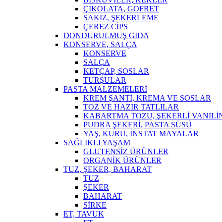
ÇİKOLATA, GOFRET
SAKIZ, ŞEKERLEME
ÇEREZ CİPS
DONDURULMUŞ GIDA
KONSERVE, SALÇA
KONSERVE
SALÇA
KETÇAP, SOSLAR
TURŞULAR
PASTA MALZEMELERİ
KREM ŞANTİ, KREMA VE SOSLAR
TOZ VE HAZIR TATLILAR
KABARTMA TOZU, ŞEKERLİ VANİLİ
PUDRA ŞEKERİ, PASTA SÜSÜ
YAŞ, KURU, İNSTAT MAYALAR
SAĞLIKLI YAŞAM
GLUTENSİZ ÜRÜNLER
ORGANİK ÜRÜNLER
TUZ, ŞEKER, BAHARAT
TUZ
ŞEKER
BAHARAT
SİRKE
ET, TAVUK