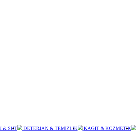
K & SÜT
DETERJAN & TEMİZLİK
KAĞIT & KOZMETİK