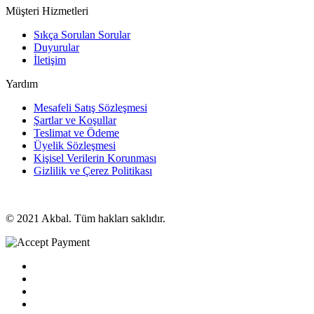
Müşteri Hizmetleri
Sıkça Sorulan Sorular
Duyurular
İletişim
Yardım
Mesafeli Satış Sözleşmesi
Şartlar ve Koşullar
Teslimat ve Ödeme
Üyelik Sözleşmesi
Kişisel Verilerin Korunması
Gizlilik ve Çerez Politikası
© 2021 Akbal. Tüm hakları saklıdır.