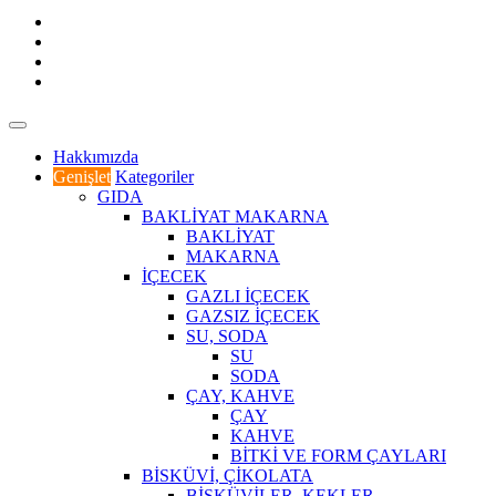
Hakkımızda
Genişlet
Kategoriler
GIDA
BAKLİYAT MAKARNA
BAKLİYAT
MAKARNA
İÇECEK
GAZLI İÇECEK
GAZSIZ İÇECEK
SU, SODA
SU
SODA
ÇAY, KAHVE
ÇAY
KAHVE
BİTKİ VE FORM ÇAYLARI
BİSKÜVİ, ÇİKOLATA
BİSKÜVİLER, KEKLER