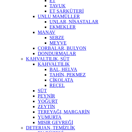
ET
TAVUK
ET ŞARKÜTERİ
UNLU MAMÜLLER
UNLAR, NİŞASTALAR
EKMEKLER
MANAV
SEBZE
MEYVE
ÇORBALAR, BULYON
DONDURMALAR
KAHVALTILIK, SÜT
KAHVALTILIK
BAL, HELVA
TAHİN, PEKMEZ
ÇİKOLATA
REÇEL
SÜT
PEYNİR
YOĞURT
ZEYTİN
TEREYAĞI, MARGARİN
YUMURTA
MISIR GEVREĞİ
DETERJAN, TEMİZLİK