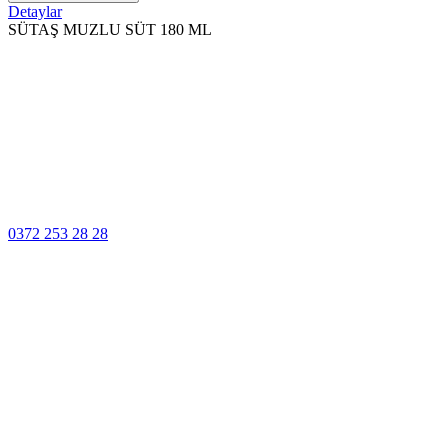
Detaylar
SÜTAŞ MUZLU SÜT 180 ML
100% Güvenli
Ödeme
Müşteri Hizmetleri
0372 253 28 28
14 Gün İçinde
Değişim
Yüksek Kalite
Garantisi