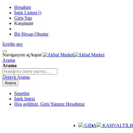
Hesabım
İstek Listem
(
)
Giriş Yap
Karşılaştır
Bir Hesap Oluştur
İçeriğe geç
Navigasyon aç/kapat
Arama
Arama
Detaylı Arama
Arama
Sepetim
İstek listesi
Hoş geldiniz, Giriş Yapınız
Hesabınız
GIDA
KAHVALTILI