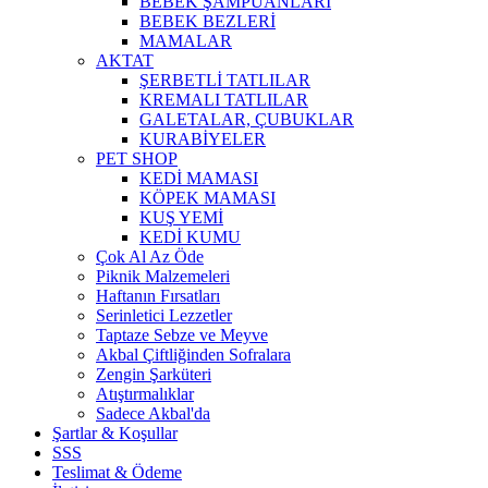
BEBEK ŞAMPUANLARI
BEBEK BEZLERİ
MAMALAR
AKTAT
ŞERBETLİ TATLILAR
KREMALI TATLILAR
GALETALAR, ÇUBUKLAR
KURABİYELER
PET SHOP
KEDİ MAMASI
KÖPEK MAMASI
KUŞ YEMİ
KEDİ KUMU
Çok Al Az Öde
Piknik Malzemeleri
Haftanın Fırsatları
Serinletici Lezzetler
Taptaze Sebze ve Meyve
Akbal Çiftliğinden Sofralara
Zengin Şarküteri
Atıştırmalıklar
Sadece Akbal'da
Şartlar & Koşullar
SSS
Teslimat & Ödeme