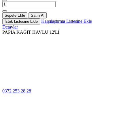
Sepete Ekle
Satın Al
Karşılaştırma Listesine Ekle
İstek Listesine Ekle
Detaylar
PAPIA KAĞIT HAVLU 12'Lİ
100% Güvenli
Ödeme
Müşteri Hizmetleri
0372 253 28 28
14 Gün İçinde
Değişim