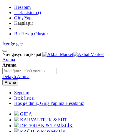
Hesabım
İstek Listem
(
)
Giriş Yap
Karşılaştır
Bir Hesap Oluştur
İçeriğe geç
Navigasyon aç/kapat
Arama
Arama
Detaylı Arama
Arama
Sepetim
İstek listesi
Hoş geldiniz, Giriş Yapınız
Hesabınız
GIDA
KAHVALTILIK & SÜT
DETERJAN & TEMİZLİK
KAĞIT & KOZMETİK