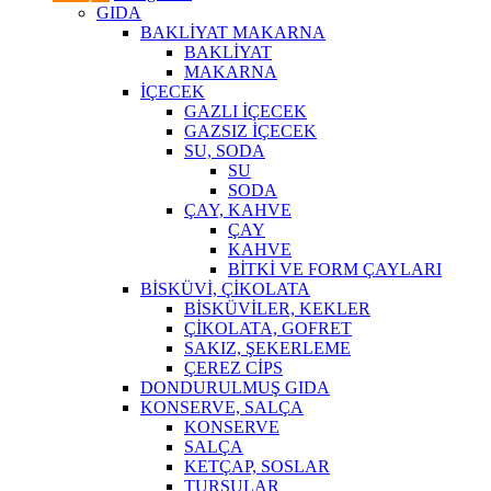
GIDA
BAKLİYAT MAKARNA
BAKLİYAT
MAKARNA
İÇECEK
GAZLI İÇECEK
GAZSIZ İÇECEK
SU, SODA
SU
SODA
ÇAY, KAHVE
ÇAY
KAHVE
BİTKİ VE FORM ÇAYLARI
BİSKÜVİ, ÇİKOLATA
BİSKÜVİLER, KEKLER
ÇİKOLATA, GOFRET
SAKIZ, ŞEKERLEME
ÇEREZ CİPS
DONDURULMUŞ GIDA
KONSERVE, SALÇA
KONSERVE
SALÇA
KETÇAP, SOSLAR
TURŞULAR