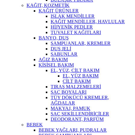
KAĞIT, KOZMETİK
KAĞIT ÜRÜNLER
ISLAK MENDİLLER
KAĞIT MENDİLLER, HAVLULAR
HİJYENİK PEDLER
TUVALET KAĞITLARI
BANYO, DUŞ
ŞAMPUANLAR, KREMLER
DUŞ JELİ
SABUNLAR
AĞIZ BAKIM
KİŞİSEL BAKIM
EL, YÜZ, CİLT BAKIM
EL, YÜZ BAKIM
CİLT BAKIM
TIRAŞ MALZEMELERİ
SAÇ BOYALARI
TÜY DÖKÜCÜ KREMLER,
AĞDALAR
MAKYAJ, PAMUK
SAÇ ŞEKİLLENDİRİCİLER
DEODORANT, PARFÜM
BEBEK
BEBEK YAĞLARI, PUDRALAR