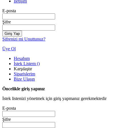
İletişim
E-posta
Şifre
Giriş Yap
Şifrenizi mi Unuttunuz?
Üye Ol
Hesabım
İstek Listem
(
)
Karşılaştır
Siparişlerim
Bize Ulaşın
Öncelikle giriş yapınız
İstek listenizi yönetmek için giriş yapmanız gerekmektedir
E-posta
Şifre