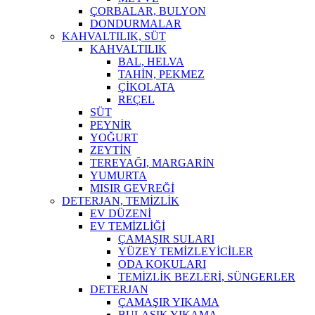
ÇORBALAR, BULYON
DONDURMALAR
KAHVALTILIK, SÜT
KAHVALTILIK
BAL, HELVA
TAHİN, PEKMEZ
ÇİKOLATA
REÇEL
SÜT
PEYNİR
YOĞURT
ZEYTİN
TEREYAĞI, MARGARİN
YUMURTA
MISIR GEVREĞİ
DETERJAN, TEMİZLİK
EV DÜZENİ
EV TEMİZLİĞİ
ÇAMAŞIR SULARI
YÜZEY TEMİZLEYİCİLER
ODA KOKULARI
TEMİZLİK BEZLERİ, SÜNGERLER
DETERJAN
ÇAMAŞIR YIKAMA
BULAŞIK YIKAMA