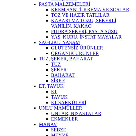
PASTA MALZEMELERİ
KREM ŞANTİ, KREMA VE SOSLAR
TOZ VE HAZIR TATLILAR
KABARTMA TOZU, ŞEKERLİ
VANİLİN, KAKAO
PUDRA ŞEKERİ, PASTA SÜSÜ
YAŞ, KURU, İNSTAT MAYALAR
SAĞLIKLI YAŞAM
GLUTENSİZ ÜRÜNLER
ORGANİK ÜRÜNLER
TUZ, ŞEKER, BAHARAT
TUZ
ŞEKER
BAHARAT
SİRKE
ET, TAVUK
ET
TAVUK
ET ŞARKÜTERİ
UNLU MAMÜLLER
UNLAR, NİŞASTALAR
EKMEKLER
MANAV
SEBZE
MEYVE