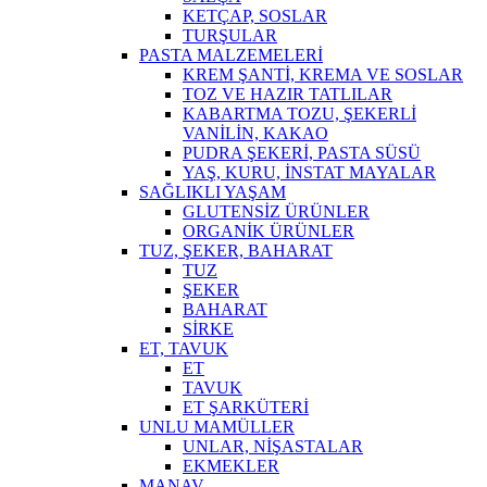
KETÇAP, SOSLAR
TURŞULAR
PASTA MALZEMELERİ
KREM ŞANTİ, KREMA VE SOSLAR
TOZ VE HAZIR TATLILAR
KABARTMA TOZU, ŞEKERLİ
VANİLİN, KAKAO
PUDRA ŞEKERİ, PASTA SÜSÜ
YAŞ, KURU, İNSTAT MAYALAR
SAĞLIKLI YAŞAM
GLUTENSİZ ÜRÜNLER
ORGANİK ÜRÜNLER
TUZ, ŞEKER, BAHARAT
TUZ
ŞEKER
BAHARAT
SİRKE
ET, TAVUK
ET
TAVUK
ET ŞARKÜTERİ
UNLU MAMÜLLER
UNLAR, NİŞASTALAR
EKMEKLER
MANAV