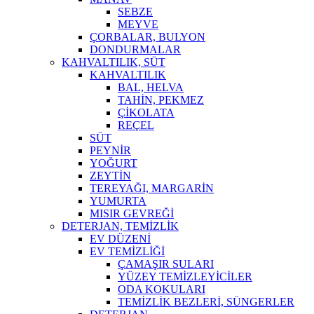
SEBZE
MEYVE
ÇORBALAR, BULYON
DONDURMALAR
KAHVALTILIK, SÜT
KAHVALTILIK
BAL, HELVA
TAHİN, PEKMEZ
ÇİKOLATA
REÇEL
SÜT
PEYNİR
YOĞURT
ZEYTİN
TEREYAĞI, MARGARİN
YUMURTA
MISIR GEVREĞİ
DETERJAN, TEMİZLİK
EV DÜZENİ
EV TEMİZLİĞİ
ÇAMAŞIR SULARI
YÜZEY TEMİZLEYİCİLER
ODA KOKULARI
TEMİZLİK BEZLERİ, SÜNGERLER