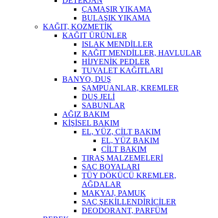
DETERJAN
ÇAMAŞIR YIKAMA
BULAŞIK YIKAMA
KAĞIT, KOZMETİK
KAĞIT ÜRÜNLER
ISLAK MENDİLLER
KAĞIT MENDİLLER, HAVLULAR
HİJYENİK PEDLER
TUVALET KAĞITLARI
BANYO, DUŞ
ŞAMPUANLAR, KREMLER
DUŞ JELİ
SABUNLAR
AĞIZ BAKIM
KİŞİSEL BAKIM
EL, YÜZ, CİLT BAKIM
EL, YÜZ BAKIM
CİLT BAKIM
TIRAŞ MALZEMELERİ
SAÇ BOYALARI
TÜY DÖKÜCÜ KREMLER,
AĞDALAR
MAKYAJ, PAMUK
SAÇ ŞEKİLLENDİRİCİLER
DEODORANT, PARFÜM