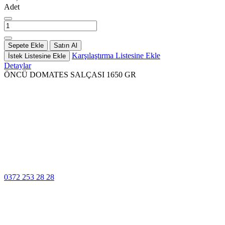
Adet
Sepete Ekle
Satın Al
Karşılaştırma Listesine Ekle
İstek Listesine Ekle
Detaylar
ÖNCÜ DOMATES SALÇASI 1650 GR
100% Güvenli
Ödeme
Müşteri Hizmetleri
0372 253 28 28
14 Gün İçinde