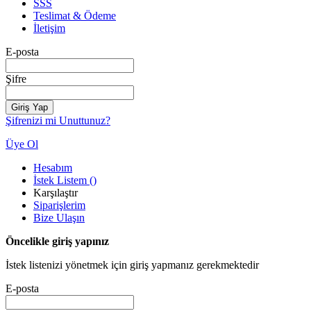
SSS
Teslimat & Ödeme
İletişim
E-posta
Şifre
Giriş Yap
Şifrenizi mi Unuttunuz?
Üye Ol
Hesabım
İstek Listem
(
)
Karşılaştır
Siparişlerim
Bize Ulaşın
Öncelikle giriş yapınız
İstek listenizi yönetmek için giriş yapmanız gerekmektedir
E-posta