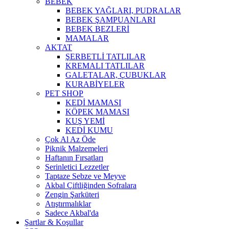
BEBEK
BEBEK YAĞLARI, PUDRALAR
BEBEK ŞAMPUANLARI
BEBEK BEZLERİ
MAMALAR
AKTAT
ŞERBETLİ TATLILAR
KREMALI TATLILAR
GALETALAR, ÇUBUKLAR
KURABİYELER
PET SHOP
KEDİ MAMASI
KÖPEK MAMASI
KUŞ YEMİ
KEDİ KUMU
Çok Al Az Öde
Piknik Malzemeleri
Haftanın Fırsatları
Serinletici Lezzetler
Taptaze Sebze ve Meyve
Akbal Çiftliğinden Sofralara
Zengin Şarküteri
Atıştırmalıklar
Sadece Akbal'da
Şartlar & Koşullar