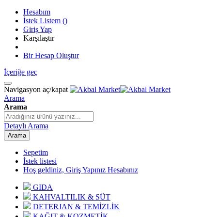
Hesabım
İstek Listem
(
)
Giriş Yap
Karşılaştır
Bir Hesap Oluştur
İçeriğe geç
Navigasyon aç/kapat
Arama
Arama
Detaylı Arama
Arama
Sepetim
İstek listesi
Hoş geldiniz, Giriş Yapınız
Hesabınız
GIDA
KAHVALTILIK & SÜT
DETERJAN & TEMİZLİK
KAĞIT & KOZMETİK