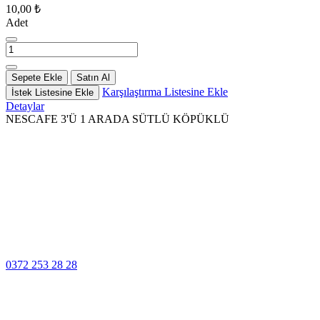
10,00 ₺
Adet
Sepete Ekle
Satın Al
Karşılaştırma Listesine Ekle
İstek Listesine Ekle
Detaylar
NESCAFE 3'Ü 1 ARADA SÜTLÜ KÖPÜKLÜ
100% Güvenli
Ödeme
Müşteri Hizmetleri
0372 253 28 28
14 Gün İçinde