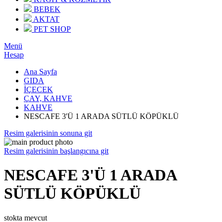
BEBEK
AKTAT
PET SHOP
Menü
Hesap
Ana Sayfa
GIDA
İÇECEK
ÇAY, KAHVE
KAHVE
NESCAFE 3'Ü 1 ARADA SÜTLÜ KÖPÜKLÜ
Resim galerisinin sonuna git
Resim galerisinin başlangıcına git
NESCAFE 3'Ü 1 ARADA
SÜTLÜ KÖPÜKLÜ
stokta mevcut