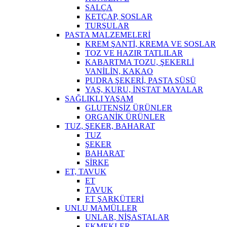
SALÇA
KETÇAP, SOSLAR
TURŞULAR
PASTA MALZEMELERİ
KREM ŞANTİ, KREMA VE SOSLAR
TOZ VE HAZIR TATLILAR
KABARTMA TOZU, ŞEKERLİ
VANİLİN, KAKAO
PUDRA ŞEKERİ, PASTA SÜSÜ
YAŞ, KURU, İNSTAT MAYALAR
SAĞLIKLI YAŞAM
GLUTENSİZ ÜRÜNLER
ORGANİK ÜRÜNLER
TUZ, ŞEKER, BAHARAT
TUZ
ŞEKER
BAHARAT
SİRKE
ET, TAVUK
ET
TAVUK
ET ŞARKÜTERİ
UNLU MAMÜLLER
UNLAR, NİŞASTALAR
EKMEKLER