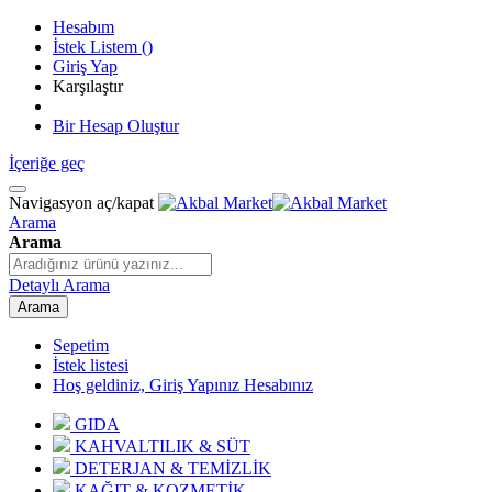
Hesabım
İstek Listem
(
)
Giriş Yap
Karşılaştır
Bir Hesap Oluştur
İçeriğe geç
Navigasyon aç/kapat
Arama
Arama
Detaylı Arama
Arama
Sepetim
İstek listesi
Hoş geldiniz, Giriş Yapınız
Hesabınız
GIDA
KAHVALTILIK & SÜT
DETERJAN & TEMİZLİK
KAĞIT & KOZMETİK