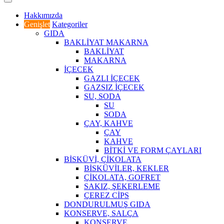
Hakkımızda
Genişlet
Kategoriler
GIDA
BAKLİYAT MAKARNA
BAKLİYAT
MAKARNA
İÇECEK
GAZLI İÇECEK
GAZSIZ İÇECEK
SU, SODA
SU
SODA
ÇAY, KAHVE
ÇAY
KAHVE
BİTKİ VE FORM ÇAYLARI
BİSKÜVİ, ÇİKOLATA
BİSKÜVİLER, KEKLER
ÇİKOLATA, GOFRET
SAKIZ, ŞEKERLEME
ÇEREZ CİPS
DONDURULMUŞ GIDA
KONSERVE, SALÇA
KONSERVE