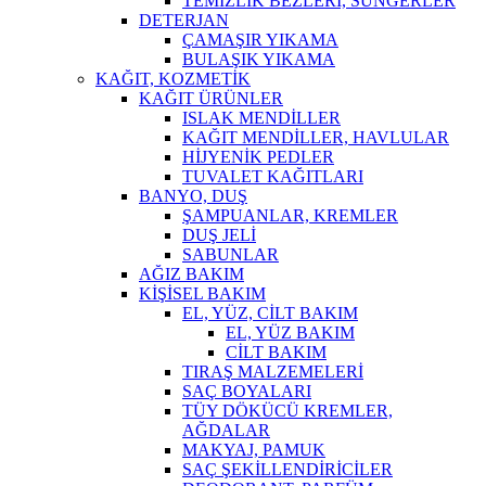
TEMİZLİK BEZLERİ, SÜNGERLER
DETERJAN
ÇAMAŞIR YIKAMA
BULAŞIK YIKAMA
KAĞIT, KOZMETİK
KAĞIT ÜRÜNLER
ISLAK MENDİLLER
KAĞIT MENDİLLER, HAVLULAR
HİJYENİK PEDLER
TUVALET KAĞITLARI
BANYO, DUŞ
ŞAMPUANLAR, KREMLER
DUŞ JELİ
SABUNLAR
AĞIZ BAKIM
KİŞİSEL BAKIM
EL, YÜZ, CİLT BAKIM
EL, YÜZ BAKIM
CİLT BAKIM
TIRAŞ MALZEMELERİ
SAÇ BOYALARI
TÜY DÖKÜCÜ KREMLER,
AĞDALAR
MAKYAJ, PAMUK
SAÇ ŞEKİLLENDİRİCİLER