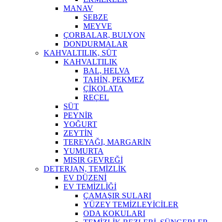
MANAV
SEBZE
MEYVE
ÇORBALAR, BULYON
DONDURMALAR
KAHVALTILIK, SÜT
KAHVALTILIK
BAL, HELVA
TAHİN, PEKMEZ
ÇİKOLATA
REÇEL
SÜT
PEYNİR
YOĞURT
ZEYTİN
TEREYAĞI, MARGARİN
YUMURTA
MISIR GEVREĞİ
DETERJAN, TEMİZLİK
EV DÜZENİ
EV TEMİZLİĞİ
ÇAMAŞIR SULARI
YÜZEY TEMİZLEYİCİLER
ODA KOKULARI