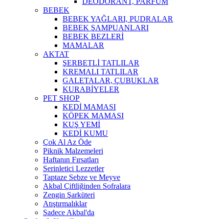
DEODORANT, PARFÜM
BEBEK
BEBEK YAĞLARI, PUDRALAR
BEBEK ŞAMPUANLARI
BEBEK BEZLERİ
MAMALAR
AKTAT
ŞERBETLİ TATLILAR
KREMALI TATLILAR
GALETALAR, ÇUBUKLAR
KURABİYELER
PET SHOP
KEDİ MAMASI
KÖPEK MAMASI
KUŞ YEMİ
KEDİ KUMU
Çok Al Az Öde
Piknik Malzemeleri
Haftanın Fırsatları
Serinletici Lezzetler
Taptaze Sebze ve Meyve
Akbal Çiftliğinden Sofralara
Zengin Şarküteri
Atıştırmalıklar
Sadece Akbal'da