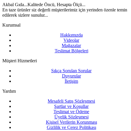
Akbal Gıda...Kalitede Öncü, Hesapta Ölçü...
En taze ürünler siz değerli müşterilerimiz için yerinden özenle temin
edilerek sizlere sunulur...
Kurumsal
Hakkımızda
Videolar
Mağazalar
Teslimat Bölgeleri
Müşteri Hizmetleri
Sıkça Sorulan Sorular
Duyurular
İletişim
Yardım
Mesafeli Satış Sözleşmesi
Şartlar ve Koşullar
Teslimat ve Ödeme
Üyelik Sözleşmesi
Kişisel Verilerin Korunması
Gizlilik ve Çerez Politikası