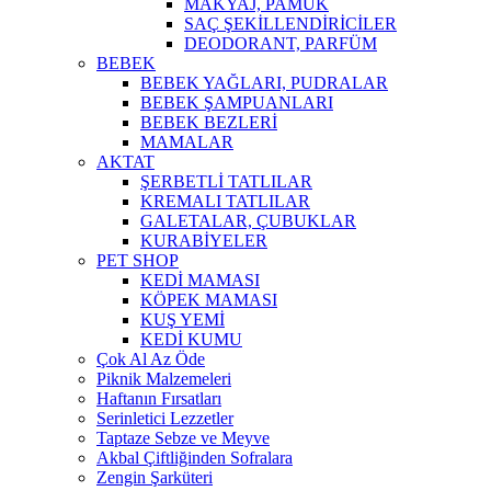
MAKYAJ, PAMUK
SAÇ ŞEKİLLENDİRİCİLER
DEODORANT, PARFÜM
BEBEK
BEBEK YAĞLARI, PUDRALAR
BEBEK ŞAMPUANLARI
BEBEK BEZLERİ
MAMALAR
AKTAT
ŞERBETLİ TATLILAR
KREMALI TATLILAR
GALETALAR, ÇUBUKLAR
KURABİYELER
PET SHOP
KEDİ MAMASI
KÖPEK MAMASI
KUŞ YEMİ
KEDİ KUMU
Çok Al Az Öde
Piknik Malzemeleri
Haftanın Fırsatları
Serinletici Lezzetler
Taptaze Sebze ve Meyve
Akbal Çiftliğinden Sofralara
Zengin Şarküteri