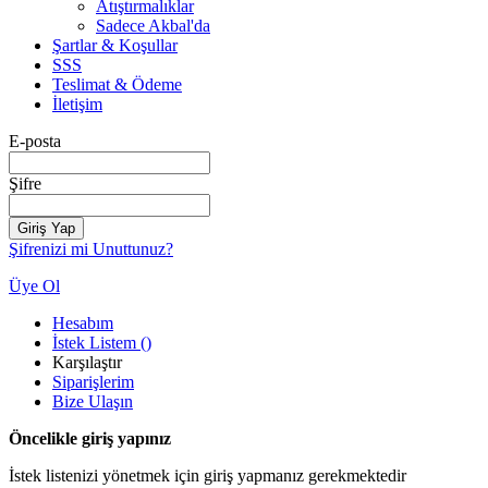
Atıştırmalıklar
Sadece Akbal'da
Şartlar & Koşullar
SSS
Teslimat & Ödeme
İletişim
E-posta
Şifre
Giriş Yap
Şifrenizi mi Unuttunuz?
Üye Ol
Hesabım
İstek Listem
(
)
Karşılaştır
Siparişlerim
Bize Ulaşın
Öncelikle giriş yapınız
İstek listenizi yönetmek için giriş yapmanız gerekmektedir