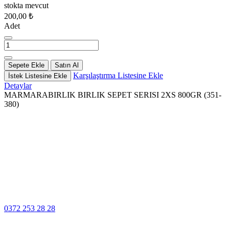
stokta mevcut
200,00 ₺
Adet
Sepete Ekle
Satın Al
Karşılaştırma Listesine Ekle
İstek Listesine Ekle
Detaylar
MARMARABIRLIK BIRLIK SEPET SERISI 2XS 800GR (351-
380)
100% Güvenli
Ödeme
Müşteri Hizmetleri
0372 253 28 28