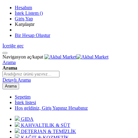
Hesabım
İstek Listem
(
)
Giriş Yap
Karşılaştır
Bir Hesap Oluştur
İçeriğe geç
Navigasyon aç/kapat
Arama
Arama
Detaylı Arama
Arama
Sepetim
İstek listesi
Hoş geldiniz, Giriş Yapınız
Hesabınız
GIDA
KAHVALTILIK & SÜT
DETERJAN & TEMİZLİK
KAĞIT & KOZMETİK