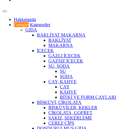
Hakkımızda
Genişlet
Kategoriler
GIDA
BAKLİYAT MAKARNA
BAKLİYAT
MAKARNA
İÇECEK
GAZLI İÇECEK
GAZSIZ İÇECEK
SU, SODA
SU
SODA
ÇAY, KAHVE
ÇAY
KAHVE
BİTKİ VE FORM ÇAYLARI
BİSKÜVİ, ÇİKOLATA
BİSKÜVİLER, KEKLER
ÇİKOLATA, GOFRET
SAKIZ, ŞEKERLEME
ÇEREZ CİPS
DONDURULMUŞ GIDA