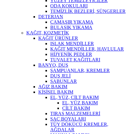
YÜZEY TEMİZLEYİCİLER
ODA KOKULARI
TEMİZLİK BEZLERİ, SÜNGERLER
DETERJAN
ÇAMAŞIR YIKAMA
BULAŞIK YIKAMA
KAĞIT, KOZMETİK
KAĞIT ÜRÜNLER
ISLAK MENDİLLER
KAĞIT MENDİLLER, HAVLULAR
HİJYENİK PEDLER
TUVALET KAĞITLARI
BANYO, DUŞ
ŞAMPUANLAR, KREMLER
DUŞ JELİ
SABUNLAR
AĞIZ BAKIM
KİŞİSEL BAKIM
EL, YÜZ, CİLT BAKIM
EL, YÜZ BAKIM
CİLT BAKIM
TIRAŞ MALZEMELERİ
SAÇ BOYALARI
TÜY DÖKÜCÜ KREMLER,
AĞDALAR