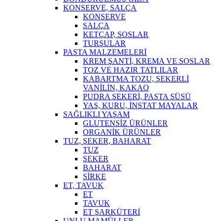
KONSERVE, SALÇA
KONSERVE
SALÇA
KETÇAP, SOSLAR
TURŞULAR
PASTA MALZEMELERİ
KREM ŞANTİ, KREMA VE SOSLAR
TOZ VE HAZIR TATLILAR
KABARTMA TOZU, ŞEKERLİ
VANİLİN, KAKAO
PUDRA ŞEKERİ, PASTA SÜSÜ
YAŞ, KURU, İNSTAT MAYALAR
SAĞLIKLI YAŞAM
GLUTENSİZ ÜRÜNLER
ORGANİK ÜRÜNLER
TUZ, ŞEKER, BAHARAT
TUZ
ŞEKER
BAHARAT
SİRKE
ET, TAVUK
ET
TAVUK
ET ŞARKÜTERİ
UNLU MAMÜLLER