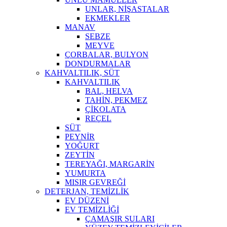
UNLAR, NİŞASTALAR
EKMEKLER
MANAV
SEBZE
MEYVE
ÇORBALAR, BULYON
DONDURMALAR
KAHVALTILIK, SÜT
KAHVALTILIK
BAL, HELVA
TAHİN, PEKMEZ
ÇİKOLATA
REÇEL
SÜT
PEYNİR
YOĞURT
ZEYTİN
TEREYAĞI, MARGARİN
YUMURTA
MISIR GEVREĞİ
DETERJAN, TEMİZLİK
EV DÜZENİ
EV TEMİZLİĞİ
ÇAMAŞIR SULARI