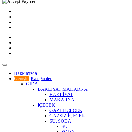
Hakkımızda
Genişlet
Kategoriler
GIDA
BAKLİYAT MAKARNA
BAKLİYAT
MAKARNA
İÇECEK
GAZLI İÇECEK
GAZSIZ İÇECEK
SU, SODA
SU
SODA