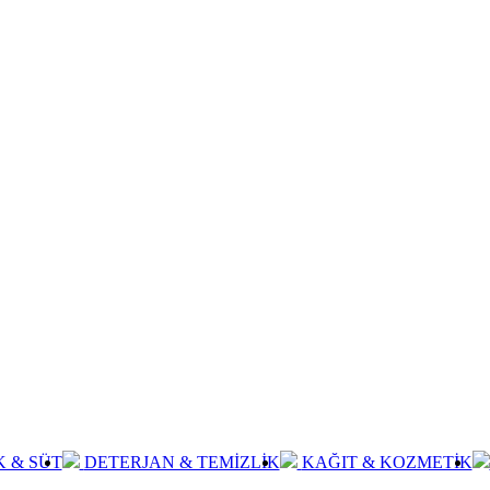
K & SÜT
DETERJAN & TEMİZLİK
KAĞIT & KOZMETİK