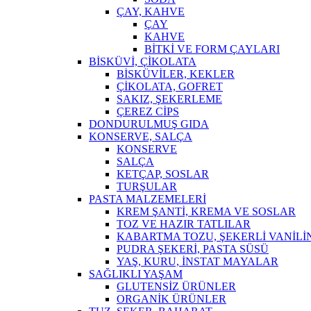
ÇAY, KAHVE
ÇAY
KAHVE
BİTKİ VE FORM ÇAYLARI
BİSKÜVİ, ÇİKOLATA
BİSKÜVİLER, KEKLER
ÇİKOLATA, GOFRET
SAKIZ, ŞEKERLEME
ÇEREZ CİPS
DONDURULMUŞ GIDA
KONSERVE, SALÇA
KONSERVE
SALÇA
KETÇAP, SOSLAR
TURŞULAR
PASTA MALZEMELERİ
KREM ŞANTİ, KREMA VE SOSLAR
TOZ VE HAZIR TATLILAR
KABARTMA TOZU, ŞEKERLİ VANİLİ
PUDRA ŞEKERİ, PASTA SÜSÜ
YAŞ, KURU, İNSTAT MAYALAR
SAĞLIKLI YAŞAM
GLUTENSİZ ÜRÜNLER
ORGANİK ÜRÜNLER