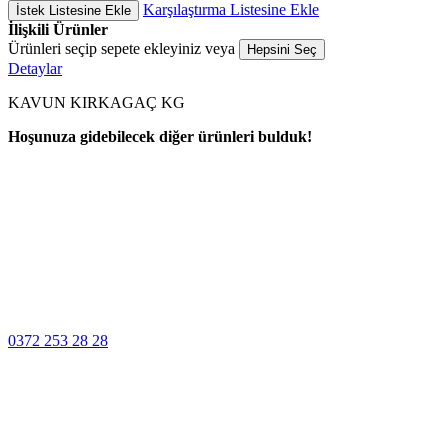
Karşılaştırma Listesine Ekle
İstek Listesine Ekle
İlişkili Ürünler
Ürünleri seçip sepete ekleyiniz veya
Hepsini Seç
Detaylar
KAVUN KIRKAGAÇ KG
Hoşunuza gidebilecek diğer ürünleri bulduk!
100% Güvenli
Ödeme
Müşteri Hizmetleri
0372 253 28 28
14 Gün İçinde
Değişim