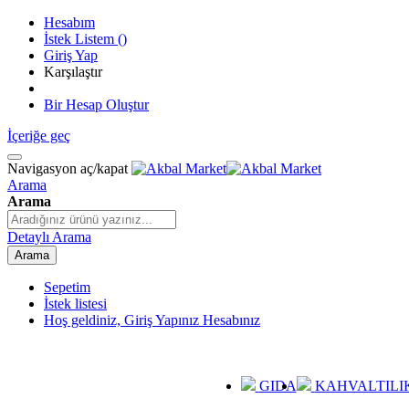
Hesabım
İstek Listem
(
)
Giriş Yap
Karşılaştır
Bir Hesap Oluştur
İçeriğe geç
Navigasyon aç/kapat
Arama
Arama
Detaylı Arama
Arama
Sepetim
İstek listesi
Hoş geldiniz, Giriş Yapınız
Hesabınız
GIDA
KAHVALTILI