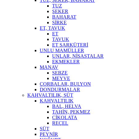
TUZ, ŞEKER, BAHARAT
TUZ
ŞEKER
BAHARAT
SİRKE
ET, TAVUK
ET
TAVUK
ET ŞARKÜTERİ
UNLU MAMÜLLER
UNLAR, NİŞASTALAR
EKMEKLER
MANAV
SEBZE
MEYVE
ÇORBALAR, BULYON
DONDURMALAR
KAHVALTILIK, SÜT
KAHVALTILIK
BAL, HELVA
TAHİN, PEKMEZ
ÇİKOLATA
REÇEL
SÜT
PEYNİR