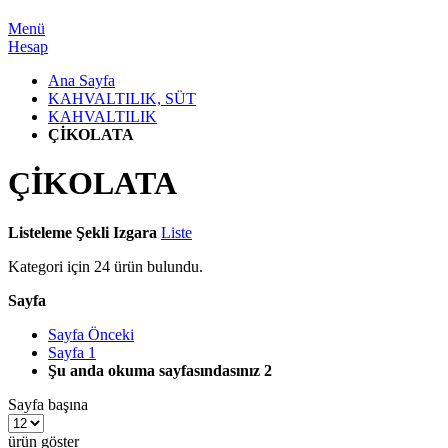
Menü
Hesap
Ana Sayfa
KAHVALTILIK, SÜT
KAHVALTILIK
ÇİKOLATA
ÇİKOLATA
Listeleme Şekli
Izgara
Liste
Kategori için
24
ürün bulundu.
Sayfa
Sayfa
Önceki
Sayfa
1
Şu anda okuma sayfasındasınız
2
Sayfa başına
ürün göster