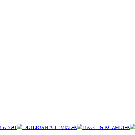
K & SÜT
DETERJAN & TEMİZLİK
KAĞIT & KOZMETİK