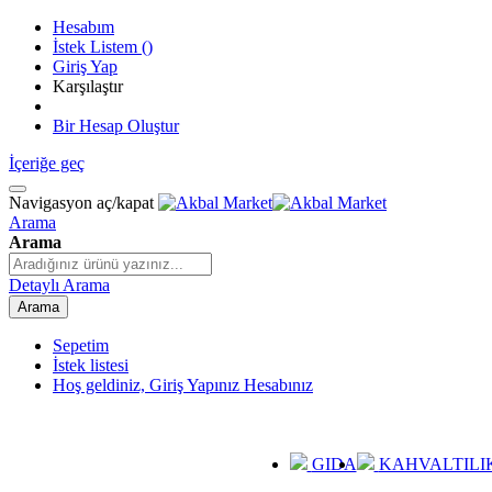
Hesabım
İstek Listem
(
)
Giriş Yap
Karşılaştır
Bir Hesap Oluştur
İçeriğe geç
Navigasyon aç/kapat
Arama
Arama
Detaylı Arama
Arama
Sepetim
İstek listesi
Hoş geldiniz, Giriş Yapınız
Hesabınız
GIDA
KAHVALTILI