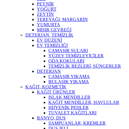
PEYNİR
YOĞURT
ZEYTİN
TEREYAĞI, MARGARİN
YUMURTA
MISIR GEVREĞİ
DETERJAN, TEMİZLİK
EV DÜZENİ
EV TEMİZLİĞİ
ÇAMAŞIR SULARI
YÜZEY TEMİZLEYİCİLER
ODA KOKULARI
TEMİZLİK BEZLERİ, SÜNGERLER
DETERJAN
ÇAMAŞIR YIKAMA
BULAŞIK YIKAMA
KAĞIT, KOZMETİK
KAĞIT ÜRÜNLER
ISLAK MENDİLLER
KAĞIT MENDİLLER, HAVLULAR
HİJYENİK PEDLER
TUVALET KAĞITLARI
BANYO, DUŞ
ŞAMPUANLAR, KREMLER
DUŞ JELİ