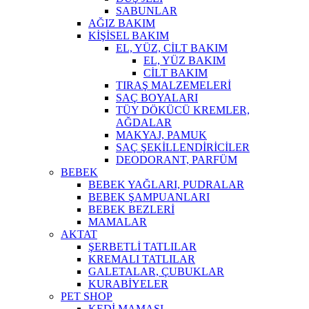
SABUNLAR
AĞIZ BAKIM
KİŞİSEL BAKIM
EL, YÜZ, CİLT BAKIM
EL, YÜZ BAKIM
CİLT BAKIM
TIRAŞ MALZEMELERİ
SAÇ BOYALARI
TÜY DÖKÜCÜ KREMLER,
AĞDALAR
MAKYAJ, PAMUK
SAÇ ŞEKİLLENDİRİCİLER
DEODORANT, PARFÜM
BEBEK
BEBEK YAĞLARI, PUDRALAR
BEBEK ŞAMPUANLARI
BEBEK BEZLERİ
MAMALAR
AKTAT
ŞERBETLİ TATLILAR
KREMALI TATLILAR
GALETALAR, ÇUBUKLAR
KURABİYELER
PET SHOP
KEDİ MAMASI