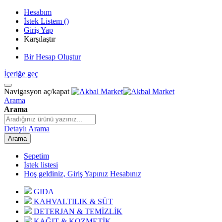
Hesabım
İstek Listem
(
)
Giriş Yap
Karşılaştır
Bir Hesap Oluştur
İçeriğe geç
Navigasyon aç/kapat
Arama
Arama
Detaylı Arama
Arama
Sepetim
İstek listesi
Hoş geldiniz, Giriş Yapınız
Hesabınız
GIDA
KAHVALTILIK & SÜT
DETERJAN & TEMİZLİK
KAĞIT & KOZMETİK