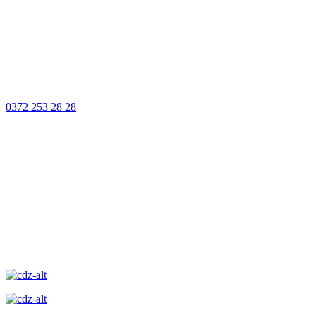
100% Güvenli
Ödeme
Müşteri Hizmetleri
0372 253 28 28
14 Gün İçinde
Değişim
Yüksek Kalite
Garantisi