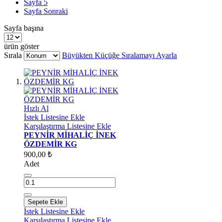
Sayfa
5
Sayfa
Sonraki
Sayfa başına
ürün göster
Sırala
Büyükten Küçüğe Sıralamayı Ayarla
Hızlı Al
İstek Listesine Ekle
Karşılaştırma Listesine Ekle
PEYNİR MİHALİÇ İNEK
ÖZDEMİR KG
900,00 ₺
Adet
Sepete Ekle
İstek Listesine Ekle
Karşılaştırma Listesine Ekle