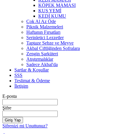
KÖPEK MAMASI
KUŞ YEMİ
KEDİ KUMU
Çok Al Az Öde
Piknik Malzemeleri
Haftanın Fırsatları
Serinletici Lezzetler
Taptaze Sebze ve Meyve
Akbal Çiftliğinden Sofralara
Zengin Şarküteri
Atıştırmalıklar
Sadece Akbal'da
Şartlar & Koşullar
SSS
Teslimat & Ödeme
İletişim
E-posta
Şifre
Giriş Yap
Şifrenizi mi Unuttunuz?