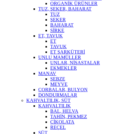
ORGANİK ÜRÜNLER
TUZ, ŞEKER, BAHARAT
TUZ
ŞEKER
BAHARAT
SİRKE
ET, TAVUK
ET
TAVUK
ET ŞARKÜTERİ
UNLU MAMÜLLER
UNLAR, NİŞASTALAR
EKMEKLER
MANAV
SEBZE
MEYVE
ÇORBALAR, BULYON
DONDURMALAR
KAHVALTILIK, SÜT
KAHVALTILIK
BAL, HELVA
TAHİN, PEKMEZ
ÇİKOLATA
REÇEL
SÜT