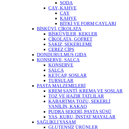
SODA
ÇAY, KAHVE
ÇAY
KAHVE
BİTKİ VE FORM ÇAYLARI
BİSKÜVİ, ÇİKOLATA
BİSKÜVİLER, KEKLER
ÇİKOLATA, GOFRET
SAKIZ, ŞEKERLEME
ÇEREZ CİPS
DONDURULMUŞ GIDA
KONSERVE, SALÇA
KONSERVE
SALÇA
KETÇAP, SOSLAR
TURŞULAR
PASTA MALZEMELERİ
KREM ŞANTİ, KREMA VE SOSLAR
TOZ VE HAZIR TATLILAR
KABARTMA TOZU, ŞEKERLİ
VANİLİN, KAKAO
PUDRA ŞEKERİ, PASTA SÜSÜ
YAŞ, KURU, İNSTAT MAYALAR
SAĞLIKLI YAŞAM
GLUTENSİZ ÜRÜNLER