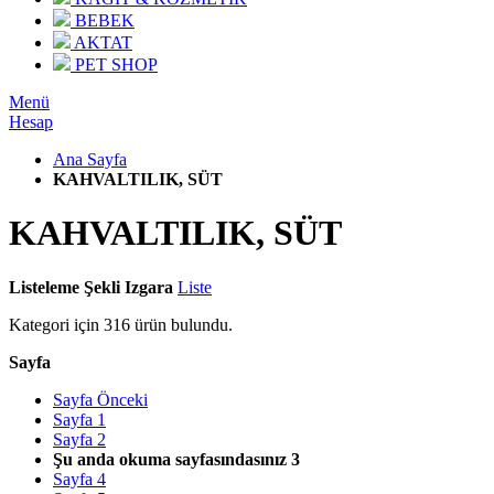
BEBEK
AKTAT
PET SHOP
Menü
Hesap
Ana Sayfa
KAHVALTILIK, SÜT
KAHVALTILIK, SÜT
Listeleme Şekli
Izgara
Liste
Kategori için
316
ürün bulundu.
Sayfa
Sayfa
Önceki
Sayfa
1
Sayfa
2
Şu anda okuma sayfasındasınız
3
Sayfa
4