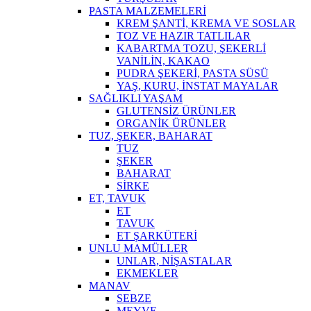
PASTA MALZEMELERİ
KREM ŞANTİ, KREMA VE SOSLAR
TOZ VE HAZIR TATLILAR
KABARTMA TOZU, ŞEKERLİ
VANİLİN, KAKAO
PUDRA ŞEKERİ, PASTA SÜSÜ
YAŞ, KURU, İNSTAT MAYALAR
SAĞLIKLI YAŞAM
GLUTENSİZ ÜRÜNLER
ORGANİK ÜRÜNLER
TUZ, ŞEKER, BAHARAT
TUZ
ŞEKER
BAHARAT
SİRKE
ET, TAVUK
ET
TAVUK
ET ŞARKÜTERİ
UNLU MAMÜLLER
UNLAR, NİŞASTALAR
EKMEKLER
MANAV
SEBZE
MEYVE