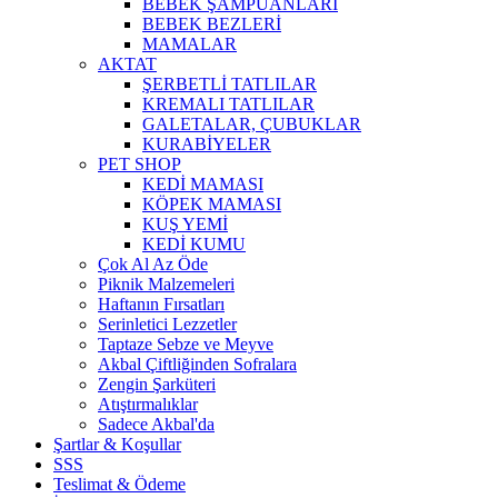
BEBEK ŞAMPUANLARI
BEBEK BEZLERİ
MAMALAR
AKTAT
ŞERBETLİ TATLILAR
KREMALI TATLILAR
GALETALAR, ÇUBUKLAR
KURABİYELER
PET SHOP
KEDİ MAMASI
KÖPEK MAMASI
KUŞ YEMİ
KEDİ KUMU
Çok Al Az Öde
Piknik Malzemeleri
Haftanın Fırsatları
Serinletici Lezzetler
Taptaze Sebze ve Meyve
Akbal Çiftliğinden Sofralara
Zengin Şarküteri
Atıştırmalıklar
Sadece Akbal'da
Şartlar & Koşullar
SSS
Teslimat & Ödeme