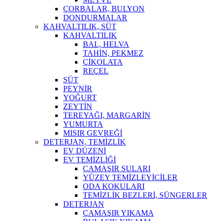
ÇORBALAR, BULYON
DONDURMALAR
KAHVALTILIK, SÜT
KAHVALTILIK
BAL, HELVA
TAHİN, PEKMEZ
ÇİKOLATA
REÇEL
SÜT
PEYNİR
YOĞURT
ZEYTİN
TEREYAĞI, MARGARİN
YUMURTA
MISIR GEVREĞİ
DETERJAN, TEMİZLİK
EV DÜZENİ
EV TEMİZLİĞİ
ÇAMAŞIR SULARI
YÜZEY TEMİZLEYİCİLER
ODA KOKULARI
TEMİZLİK BEZLERİ, SÜNGERLER
DETERJAN
ÇAMAŞIR YIKAMA