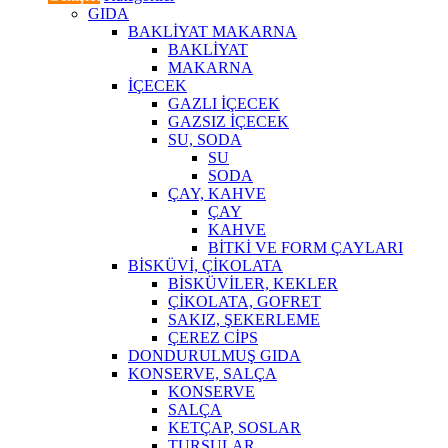
GIDA
BAKLİYAT MAKARNA
BAKLİYAT
MAKARNA
İÇECEK
GAZLI İÇECEK
GAZSIZ İÇECEK
SU, SODA
SU
SODA
ÇAY, KAHVE
ÇAY
KAHVE
BİTKİ VE FORM ÇAYLARI
BİSKÜVİ, ÇİKOLATA
BİSKÜVİLER, KEKLER
ÇİKOLATA, GOFRET
SAKIZ, ŞEKERLEME
ÇEREZ CİPS
DONDURULMUŞ GIDA
KONSERVE, SALÇA
KONSERVE
SALÇA
KETÇAP, SOSLAR
TURŞULAR