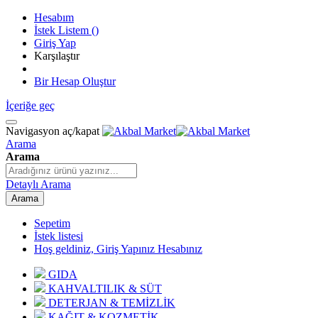
Hesabım
İstek Listem
(
)
Giriş Yap
Karşılaştır
Bir Hesap Oluştur
İçeriğe geç
Navigasyon aç/kapat
Arama
Arama
Detaylı Arama
Arama
Sepetim
İstek listesi
Hoş geldiniz, Giriş Yapınız
Hesabınız
GIDA
KAHVALTILIK & SÜT
DETERJAN & TEMİZLİK
KAĞIT & KOZMETİK