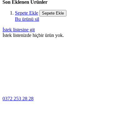
Son Eklenen Ürünler
Sepete Ekle
Sepete Ekle
Bu ürünü sil
İstek listesine git
İstek listenizde hiçbir ürün yok.
100% Güvenli
Ödeme
Müşteri Hizmetleri
0372 253 28 28
14 Gün İçinde
Değişim