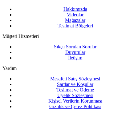
Hakkımızda
Videolar
Mağazalar
Teslimat Bölgeleri
Müşteri Hizmetleri
Sıkça Sorulan Sorular
Duyurular
İletişim
Yardım
Mesafeli Satış Sözleşmesi
Şartlar ve Koşullar
Teslimat ve Ödeme
Üyelik Sözleşmesi
Kişisel Verilerin Korunması
Gizlilik ve Çerez Politikası