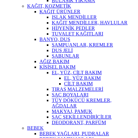
BULAŞIK YIKAMA
KAĞIT, KOZMETİK
KAĞIT ÜRÜNLER
ISLAK MENDİLLER
KAĞIT MENDİLLER, HAVLULAR
HİJYENİK PEDLER
TUVALET KAĞITLARI
BANYO, DUŞ
ŞAMPUANLAR, KREMLER
DUŞ JELİ
SABUNLAR
AĞIZ BAKIM
KİŞİSEL BAKIM
EL, YÜZ, CİLT BAKIM
EL, YÜZ BAKIM
CİLT BAKIM
TIRAŞ MALZEMELERİ
SAÇ BOYALARI
TÜY DÖKÜCÜ KREMLER,
AĞDALAR
MAKYAJ, PAMUK
SAÇ ŞEKİLLENDİRİCİLER
DEODORANT, PARFÜM
BEBEK
BEBEK YAĞLARI, PUDRALAR