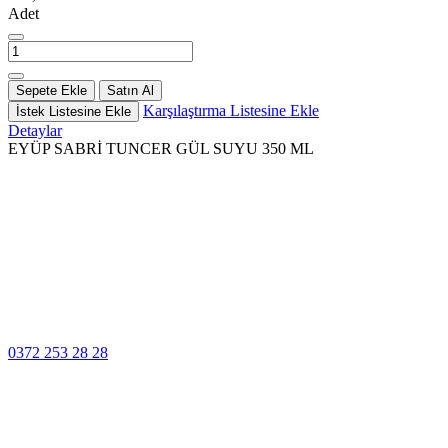
Adet
Sepete Ekle
Satın Al
Karşılaştırma Listesine Ekle
İstek Listesine Ekle
Detaylar
EYÜP SABRİ TUNCER GÜL SUYU 350 ML
100% Güvenli
Ödeme
Müşteri Hizmetleri
0372 253 28 28
14 Gün İçinde