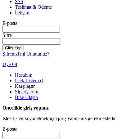
SSS
Teslimat & Ödeme
İletişim
E-posta
Şifre
Giriş Yap
Şifrenizi mi Unuttunuz?
Üye Ol
Hesabım
İstek Listem
(
)
Karşılaştır
Siparişlerim
Bize Ulaşın
Öncelikle giriş yapınız
İstek listenizi yönetmek için giriş yapmanız gerekmektedir
E-posta