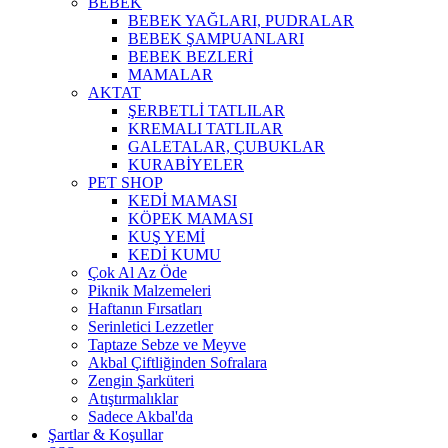
BEBEK
BEBEK YAĞLARI, PUDRALAR
BEBEK ŞAMPUANLARI
BEBEK BEZLERİ
MAMALAR
AKTAT
ŞERBETLİ TATLILAR
KREMALI TATLILAR
GALETALAR, ÇUBUKLAR
KURABİYELER
PET SHOP
KEDİ MAMASI
KÖPEK MAMASI
KUŞ YEMİ
KEDİ KUMU
Çok Al Az Öde
Piknik Malzemeleri
Haftanın Fırsatları
Serinletici Lezzetler
Taptaze Sebze ve Meyve
Akbal Çiftliğinden Sofralara
Zengin Şarküteri
Atıştırmalıklar
Sadece Akbal'da
Şartlar & Koşullar