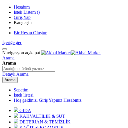
Hesabım
İstek Listem
(
)
Giriş Yap
Karşılaştır
Bir Hesap Oluştur
İçeriğe geç
Navigasyon aç/kapat
Arama
Arama
Detaylı Arama
Arama
Sepetim
İstek listesi
Hoş geldiniz, Giriş Yapınız
Hesabınız
GIDA
KAHVALTILIK & SÜT
DETERJAN & TEMİZLİK
KAĞIT & KOZMETİK