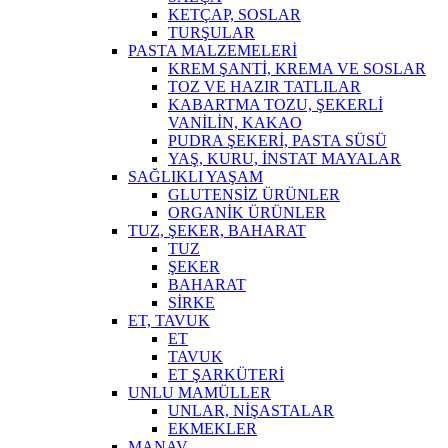
KETÇAP, SOSLAR
TURŞULAR
PASTA MALZEMELERİ
KREM ŞANTİ, KREMA VE SOSLAR
TOZ VE HAZIR TATLILAR
KABARTMA TOZU, ŞEKERLİ
VANİLİN, KAKAO
PUDRA ŞEKERİ, PASTA SÜSÜ
YAŞ, KURU, İNSTAT MAYALAR
SAĞLIKLI YAŞAM
GLUTENSİZ ÜRÜNLER
ORGANİK ÜRÜNLER
TUZ, ŞEKER, BAHARAT
TUZ
ŞEKER
BAHARAT
SİRKE
ET, TAVUK
ET
TAVUK
ET ŞARKÜTERİ
UNLU MAMÜLLER
UNLAR, NİŞASTALAR
EKMEKLER
MANAV