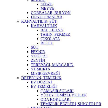
SEBZE
MEYVE
ÇORBALAR, BULYON
DONDURMALAR
KAHVALTILIK, SÜT
KAHVALTILIK
BAL, HELVA
TAHİN, PEKMEZ
ÇİKOLATA
REÇEL
SÜT
PEYNİR
YOĞURT
ZEYTİN
TEREYAĞI, MARGARİN
YUMURTA
MISIR GEVREĞİ
DETERJAN, TEMİZLİK
EV DÜZENİ
EV TEMİZLİĞİ
ÇAMAŞIR SULARI
YÜZEY TEMİZLEYİCİLER
ODA KOKULARI
TEMİZLİK BEZLERİ, SÜNGERLER