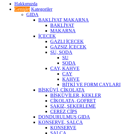
Hakkımızda
Genişlet
Kategoriler
GIDA
BAKLİYAT MAKARNA
BAKLİYAT
MAKARNA
İÇECEK
GAZLI İÇECEK
GAZSIZ İÇECEK
SU, SODA
SU
SODA
ÇAY, KAHVE
ÇAY
KAHVE
BİTKİ VE FORM ÇAYLARI
BİSKÜVİ, ÇİKOLATA
BİSKÜVİLER, KEKLER
ÇİKOLATA, GOFRET
SAKIZ, ŞEKERLEME
ÇEREZ CİPS
DONDURULMUŞ GIDA
KONSERVE, SALÇA
KONSERVE
SALÇA