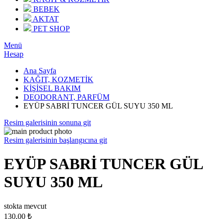
BEBEK
AKTAT
PET SHOP
Menü
Hesap
Ana Sayfa
KAĞIT, KOZMETİK
KİŞİSEL BAKIM
DEODORANT, PARFÜM
EYÜP SABRİ TUNCER GÜL SUYU 350 ML
Resim galerisinin sonuna git
Resim galerisinin başlangıcına git
EYÜP SABRİ TUNCER GÜL
SUYU 350 ML
stokta mevcut
130,00 ₺