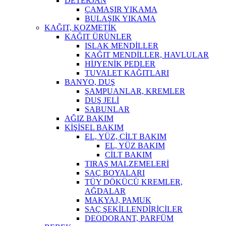
DETERJAN
ÇAMAŞIR YIKAMA
BULAŞIK YIKAMA
KAĞIT, KOZMETİK
KAĞIT ÜRÜNLER
ISLAK MENDİLLER
KAĞIT MENDİLLER, HAVLULAR
HİJYENİK PEDLER
TUVALET KAĞITLARI
BANYO, DUŞ
ŞAMPUANLAR, KREMLER
DUŞ JELİ
SABUNLAR
AĞIZ BAKIM
KİŞİSEL BAKIM
EL, YÜZ, CİLT BAKIM
EL, YÜZ BAKIM
CİLT BAKIM
TIRAŞ MALZEMELERİ
SAÇ BOYALARI
TÜY DÖKÜCÜ KREMLER,
AĞDALAR
MAKYAJ, PAMUK
SAÇ ŞEKİLLENDİRİCİLER
DEODORANT, PARFÜM