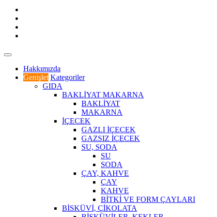
Hakkımızda
Genişlet
Kategoriler
GIDA
BAKLİYAT MAKARNA
BAKLİYAT
MAKARNA
İÇECEK
GAZLI İÇECEK
GAZSIZ İÇECEK
SU, SODA
SU
SODA
ÇAY, KAHVE
ÇAY
KAHVE
BİTKİ VE FORM ÇAYLARI
BİSKÜVİ, ÇİKOLATA
BİSKÜVİLER, KEKLER