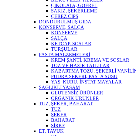
ÇİKOLATA, GOFRET
SAKIZ, ŞEKERLEME
ÇEREZ CİPS
DONDURULMUŞ GIDA
KONSERVE, SALÇA
KONSERVE
SALÇA
KETÇAP, SOSLAR
TURŞULAR
PASTA MALZEMELERİ
KREM ŞANTİ, KREMA VE SOSLAR
TOZ VE HAZIR TATLILAR
KABARTMA TOZU, ŞEKERLİ VANİLİ
PUDRA ŞEKERİ, PASTA SÜSÜ
YAŞ, KURU, İNSTAT MAYALAR
SAĞLIKLI YAŞAM
GLUTENSİZ ÜRÜNLER
ORGANİK ÜRÜNLER
TUZ, ŞEKER, BAHARAT
TUZ
ŞEKER
BAHARAT
SİRKE
ET, TAVUK