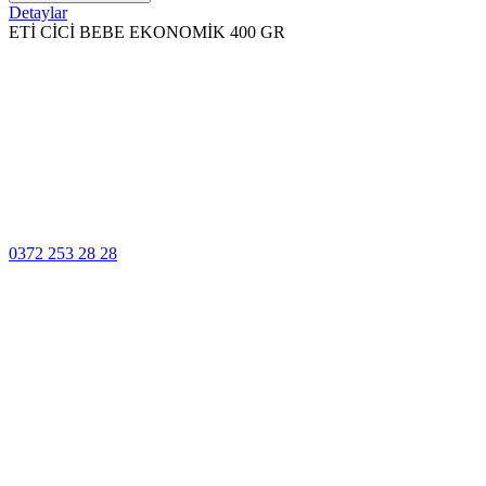
Detaylar
ETİ CİCİ BEBE EKONOMİK 400 GR
100% Güvenli
Ödeme
Müşteri Hizmetleri
0372 253 28 28
14 Gün İçinde
Değişim
Yüksek Kalite
Garantisi