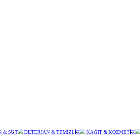
K & SÜT
DETERJAN & TEMİZLİK
KAĞIT & KOZMETİK