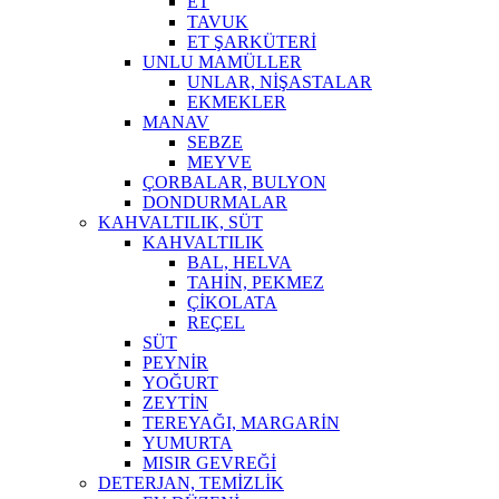
ET
TAVUK
ET ŞARKÜTERİ
UNLU MAMÜLLER
UNLAR, NİŞASTALAR
EKMEKLER
MANAV
SEBZE
MEYVE
ÇORBALAR, BULYON
DONDURMALAR
KAHVALTILIK, SÜT
KAHVALTILIK
BAL, HELVA
TAHİN, PEKMEZ
ÇİKOLATA
REÇEL
SÜT
PEYNİR
YOĞURT
ZEYTİN
TEREYAĞI, MARGARİN
YUMURTA
MISIR GEVREĞİ
DETERJAN, TEMİZLİK