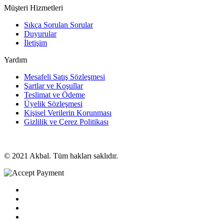
Müşteri Hizmetleri
Sıkça Sorulan Sorular
Duyurular
İletişim
Yardım
Mesafeli Satış Sözleşmesi
Şartlar ve Koşullar
Teslimat ve Ödeme
Üyelik Sözleşmesi
Kişisel Verilerin Korunması
Gizlilik ve Çerez Politikası
© 2021 Akbal. Tüm hakları saklıdır.