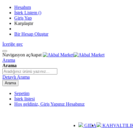
Hesabım
İstek Listem
(
)
Giriş Yap
Karşılaştır
Bir Hesap Oluştur
İçeriğe geç
Navigasyon aç/kapat
Arama
Arama
Detaylı Arama
Arama
Sepetim
İstek listesi
Hoş geldiniz, Giriş Yapınız
Hesabınız
GIDA
KAHVALTILI