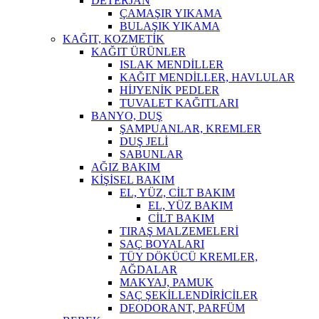
DETERJAN
ÇAMAŞIR YIKAMA
BULAŞIK YIKAMA
KAĞIT, KOZMETİK
KAĞIT ÜRÜNLER
ISLAK MENDİLLER
KAĞIT MENDİLLER, HAVLULAR
HİJYENİK PEDLER
TUVALET KAĞITLARI
BANYO, DUŞ
ŞAMPUANLAR, KREMLER
DUŞ JELİ
SABUNLAR
AĞIZ BAKIM
KİŞİSEL BAKIM
EL, YÜZ, CİLT BAKIM
EL, YÜZ BAKIM
CİLT BAKIM
TIRAŞ MALZEMELERİ
SAÇ BOYALARI
TÜY DÖKÜCÜ KREMLER,
AĞDALAR
MAKYAJ, PAMUK
SAÇ ŞEKİLLENDİRİCİLER
DEODORANT, PARFÜM