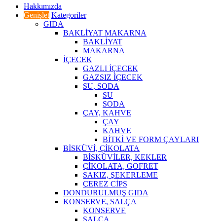
Hakkımızda
Genişlet
Kategoriler
GIDA
BAKLİYAT MAKARNA
BAKLİYAT
MAKARNA
İÇECEK
GAZLI İÇECEK
GAZSIZ İÇECEK
SU, SODA
SU
SODA
ÇAY, KAHVE
ÇAY
KAHVE
BİTKİ VE FORM ÇAYLARI
BİSKÜVİ, ÇİKOLATA
BİSKÜVİLER, KEKLER
ÇİKOLATA, GOFRET
SAKIZ, ŞEKERLEME
ÇEREZ CİPS
DONDURULMUŞ GIDA
KONSERVE, SALÇA
KONSERVE
SALÇA