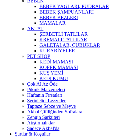
BEBEK
BEBEK YAĞLARI, PUDRALAR
BEBEK ŞAMPUANLARI
BEBEK BEZLERİ
MAMALAR
AKTAT
ŞERBETLİ TATLILAR
KREMALI TATLILAR
GALETALAR, ÇUBUKLAR
KURABİYELER
PET SHOP
KEDİ MAMASI
KÖPEK MAMASI
KUŞ YEMİ
KEDİ KUMU
Çok Al Az Öde
Piknik Malzemeleri
Haftanın Fırsatları
Serinletici Lezzetler
Taptaze Sebze ve Meyve
Akbal Çiftliğinden Sofralara
Zengin Şarküteri
Atıştırmalıklar
Sadece Akbal'da
Şartlar & Koşullar