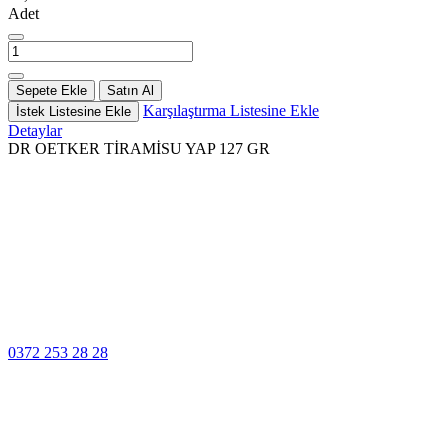
Adet
Sepete Ekle
Satın Al
Karşılaştırma Listesine Ekle
İstek Listesine Ekle
Detaylar
DR OETKER TİRAMİSU YAP 127 GR
100% Güvenli
Ödeme
Müşteri Hizmetleri
0372 253 28 28
14 Gün İçinde