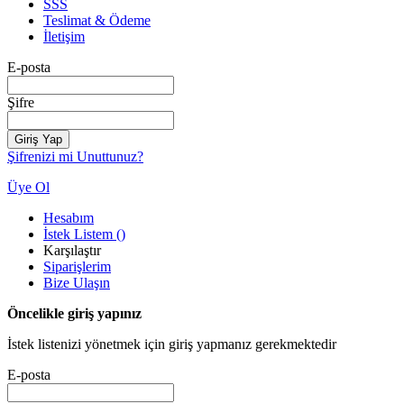
SSS
Teslimat & Ödeme
İletişim
E-posta
Şifre
Giriş Yap
Şifrenizi mi Unuttunuz?
Üye Ol
Hesabım
İstek Listem
(
)
Karşılaştır
Siparişlerim
Bize Ulaşın
Öncelikle giriş yapınız
İstek listenizi yönetmek için giriş yapmanız gerekmektedir
E-posta