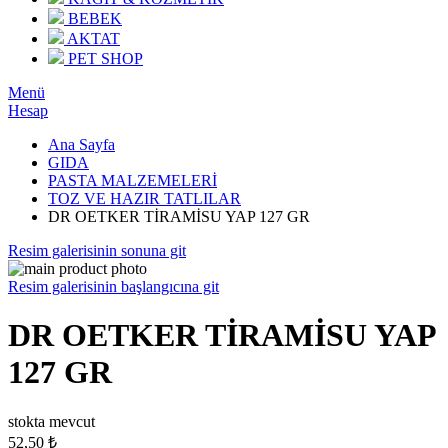
BEBEK
AKTAT
PET SHOP
Menü
Hesap
Ana Sayfa
GIDA
PASTA MALZEMELERİ
TOZ VE HAZIR TATLILAR
DR OETKER TİRAMİSU YAP 127 GR
Resim galerisinin sonuna git
Resim galerisinin başlangıcına git
DR OETKER TİRAMİSU YAP
127 GR
stokta mevcut
52,50 ₺