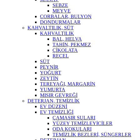
SEBZE
MEYVE
ÇORBALAR, BULYON
DONDURMALAR
KAHVALTILIK, SÜT
KAHVALTILIK
BAL, HELVA
TAHİN, PEKMEZ
ÇİKOLATA
REÇEL
SÜT
PEYNİR
YOĞURT
ZEYTİN
TEREYAĞI, MARGARİN
YUMURTA
MISIR GEVREĞİ
DETERJAN, TEMİZLİK
EV DÜZENİ
EV TEMİZLİĞİ
ÇAMAŞIR SULARI
YÜZEY TEMİZLEYİCİLER
ODA KOKULARI
TEMİZLİK BEZLERİ, SÜNGERLER