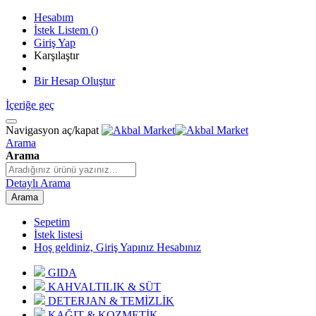
Hesabım
İstek Listem
(
)
Giriş Yap
Karşılaştır
Bir Hesap Oluştur
İçeriğe geç
Navigasyon aç/kapat
Arama
Arama
Detaylı Arama
Arama
Sepetim
İstek listesi
Hoş geldiniz, Giriş Yapınız
Hesabınız
GIDA
KAHVALTILIK & SÜT
DETERJAN & TEMİZLİK
KAĞIT & KOZMETİK