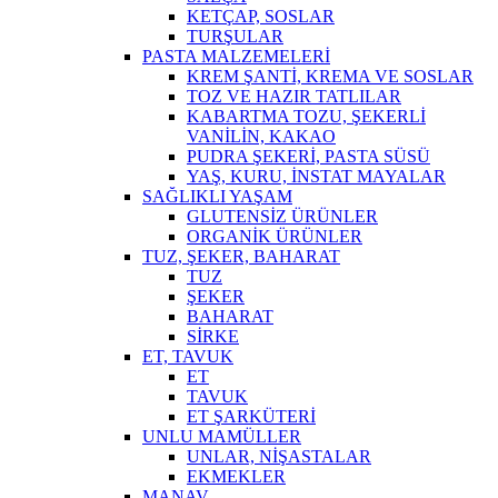
KETÇAP, SOSLAR
TURŞULAR
PASTA MALZEMELERİ
KREM ŞANTİ, KREMA VE SOSLAR
TOZ VE HAZIR TATLILAR
KABARTMA TOZU, ŞEKERLİ
VANİLİN, KAKAO
PUDRA ŞEKERİ, PASTA SÜSÜ
YAŞ, KURU, İNSTAT MAYALAR
SAĞLIKLI YAŞAM
GLUTENSİZ ÜRÜNLER
ORGANİK ÜRÜNLER
TUZ, ŞEKER, BAHARAT
TUZ
ŞEKER
BAHARAT
SİRKE
ET, TAVUK
ET
TAVUK
ET ŞARKÜTERİ
UNLU MAMÜLLER
UNLAR, NİŞASTALAR
EKMEKLER
MANAV