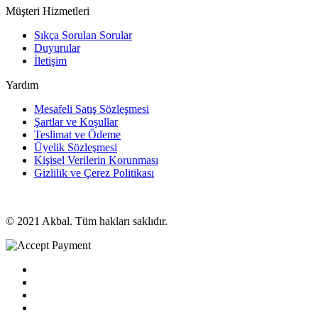
Müşteri Hizmetleri
Sıkça Sorulan Sorular
Duyurular
İletişim
Yardım
Mesafeli Satış Sözleşmesi
Şartlar ve Koşullar
Teslimat ve Ödeme
Üyelik Sözleşmesi
Kişisel Verilerin Korunması
Gizlilik ve Çerez Politikası
© 2021 Akbal. Tüm hakları saklıdır.