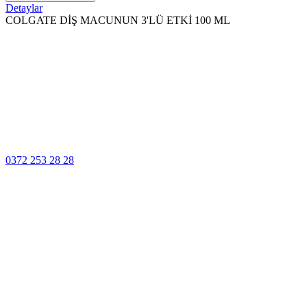
Detaylar
COLGATE DİŞ MACUNUN 3'LÜ ETKİ 100 ML
100% Güvenli
Ödeme
Müşteri Hizmetleri
0372 253 28 28
14 Gün İçinde
Değişim
Yüksek Kalite
Garantisi