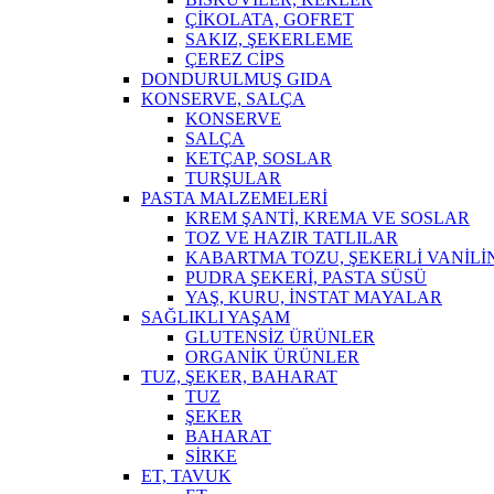
ÇİKOLATA, GOFRET
SAKIZ, ŞEKERLEME
ÇEREZ CİPS
DONDURULMUŞ GIDA
KONSERVE, SALÇA
KONSERVE
SALÇA
KETÇAP, SOSLAR
TURŞULAR
PASTA MALZEMELERİ
KREM ŞANTİ, KREMA VE SOSLAR
TOZ VE HAZIR TATLILAR
KABARTMA TOZU, ŞEKERLİ VANİLİ
PUDRA ŞEKERİ, PASTA SÜSÜ
YAŞ, KURU, İNSTAT MAYALAR
SAĞLIKLI YAŞAM
GLUTENSİZ ÜRÜNLER
ORGANİK ÜRÜNLER
TUZ, ŞEKER, BAHARAT
TUZ
ŞEKER
BAHARAT
SİRKE
ET, TAVUK