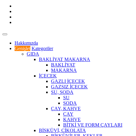
Hakkımızda
Genişlet
Kategoriler
GIDA
BAKLİYAT MAKARNA
BAKLİYAT
MAKARNA
İÇECEK
GAZLI İÇECEK
GAZSIZ İÇECEK
SU, SODA
SU
SODA
ÇAY, KAHVE
ÇAY
KAHVE
BİTKİ VE FORM ÇAYLARI
BİSKÜVİ, ÇİKOLATA
BİSKÜVİLER, KEKLER