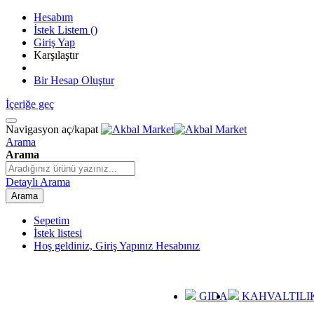
Hesabım
İstek Listem
(
)
Giriş Yap
Karşılaştır
Bir Hesap Oluştur
İçeriğe geç
Navigasyon aç/kapat
Arama
Arama
Detaylı Arama
Arama
Sepetim
İstek listesi
Hoş geldiniz, Giriş Yapınız
Hesabınız
GIDA
KAHVALTILI