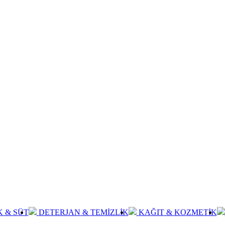
K & SÜT
DETERJAN & TEMİZLİK
KAĞIT & KOZMETİK