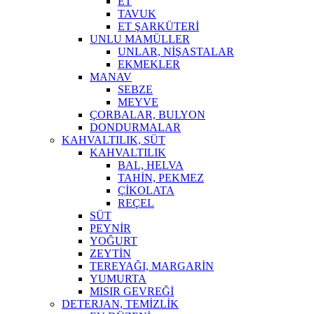
ET
TAVUK
ET ŞARKÜTERİ
UNLU MAMÜLLER
UNLAR, NİŞASTALAR
EKMEKLER
MANAV
SEBZE
MEYVE
ÇORBALAR, BULYON
DONDURMALAR
KAHVALTILIK, SÜT
KAHVALTILIK
BAL, HELVA
TAHİN, PEKMEZ
ÇİKOLATA
REÇEL
SÜT
PEYNİR
YOĞURT
ZEYTİN
TEREYAĞI, MARGARİN
YUMURTA
MISIR GEVREĞİ
DETERJAN, TEMİZLİK