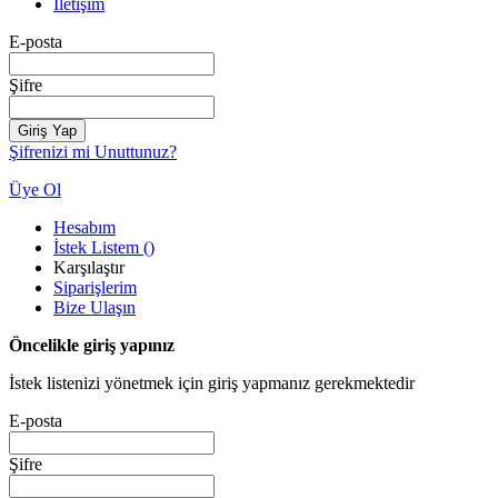
İletişim
E-posta
Şifre
Giriş Yap
Şifrenizi mi Unuttunuz?
Üye Ol
Hesabım
İstek Listem
(
)
Karşılaştır
Siparişlerim
Bize Ulaşın
Öncelikle giriş yapınız
İstek listenizi yönetmek için giriş yapmanız gerekmektedir
E-posta
Şifre