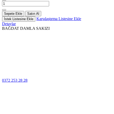
Sepete Ekle
Satın Al
Karşılaştırma Listesine Ekle
İstek Listesine Ekle
Detaylar
BAĞDAT DAMLA SAKIZI
100% Güvenli
Ödeme
Müşteri Hizmetleri
0372 253 28 28
14 Gün İçinde
Değişim