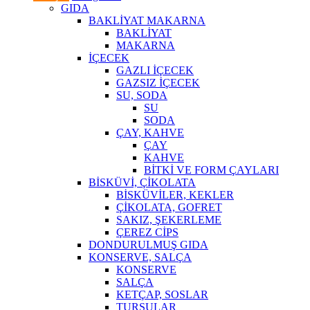
GIDA
BAKLİYAT MAKARNA
BAKLİYAT
MAKARNA
İÇECEK
GAZLI İÇECEK
GAZSIZ İÇECEK
SU, SODA
SU
SODA
ÇAY, KAHVE
ÇAY
KAHVE
BİTKİ VE FORM ÇAYLARI
BİSKÜVİ, ÇİKOLATA
BİSKÜVİLER, KEKLER
ÇİKOLATA, GOFRET
SAKIZ, ŞEKERLEME
ÇEREZ CİPS
DONDURULMUŞ GIDA
KONSERVE, SALÇA
KONSERVE
SALÇA
KETÇAP, SOSLAR
TURŞULAR