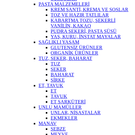
PASTA MALZEMELERİ
KREM ŞANTİ, KREMA VE SOSLAR
TOZ VE HAZIR TATLILAR
KABARTMA TOZU, ŞEKERLİ
VANİLİN, KAKAO
PUDRA ŞEKERİ, PASTA SÜSÜ
YAŞ, KURU, İNSTAT MAYALAR
SAĞLIKLI YAŞAM
GLUTENSİZ ÜRÜNLER
ORGANİK ÜRÜNLER
TUZ, ŞEKER, BAHARAT
TUZ
ŞEKER
BAHARAT
SİRKE
ET, TAVUK
ET
TAVUK
ET ŞARKÜTERİ
UNLU MAMÜLLER
UNLAR, NİŞASTALAR
EKMEKLER
MANAV
SEBZE
MEYVE