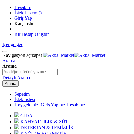
Hesabım
İstek Listem
(
)
Giriş Yap
Karşılaştır
Bir Hesap Oluştur
İçeriğe geç
Navigasyon aç/kapat
Arama
Arama
Detaylı Arama
Arama
Sepetim
İstek listesi
Hoş geldiniz, Giriş Yapınız
Hesabınız
GIDA
KAHVALTILIK & SÜT
DETERJAN & TEMİZLİK
KAĞIT & KOZMETİK