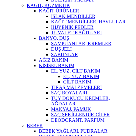
KAĞIT, KOZMETİK
KAĞIT ÜRÜNLER
ISLAK MENDİLLER
KAĞIT MENDİLLER, HAVLULAR
HİJYENİK PEDLER
TUVALET KAĞITLARI
BANYO, DUŞ
ŞAMPUANLAR, KREMLER
DUŞ JELİ
SABUNLAR
AĞIZ BAKIM
KİŞİSEL BAKIM
EL, YÜZ, CİLT BAKIM
EL, YÜZ BAKIM
CİLT BAKIM
TIRAŞ MALZEMELERİ
SAÇ BOYALARI
TÜY DÖKÜCÜ KREMLER,
AĞDALAR
MAKYAJ, PAMUK
SAÇ ŞEKİLLENDİRİCİLER
DEODORANT, PARFÜM
BEBEK
BEBEK YAĞLARI, PUDRALAR