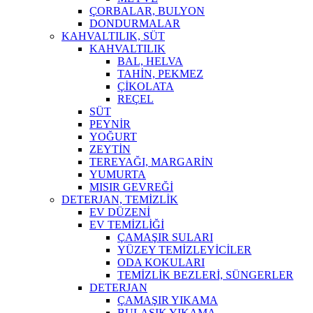
ÇORBALAR, BULYON
DONDURMALAR
KAHVALTILIK, SÜT
KAHVALTILIK
BAL, HELVA
TAHİN, PEKMEZ
ÇİKOLATA
REÇEL
SÜT
PEYNİR
YOĞURT
ZEYTİN
TEREYAĞI, MARGARİN
YUMURTA
MISIR GEVREĞİ
DETERJAN, TEMİZLİK
EV DÜZENİ
EV TEMİZLİĞİ
ÇAMAŞIR SULARI
YÜZEY TEMİZLEYİCİLER
ODA KOKULARI
TEMİZLİK BEZLERİ, SÜNGERLER
DETERJAN
ÇAMAŞIR YIKAMA
BULAŞIK YIKAMA