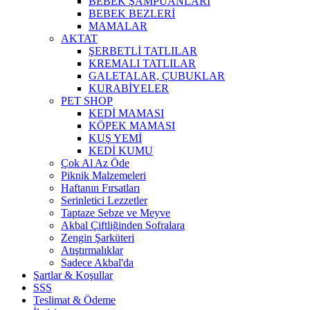
BEBEK ŞAMPUANLARI
BEBEK BEZLERİ
MAMALAR
AKTAT
ŞERBETLİ TATLILAR
KREMALI TATLILAR
GALETALAR, ÇUBUKLAR
KURABİYELER
PET SHOP
KEDİ MAMASI
KÖPEK MAMASI
KUŞ YEMİ
KEDİ KUMU
Çok Al Az Öde
Piknik Malzemeleri
Haftanın Fırsatları
Serinletici Lezzetler
Taptaze Sebze ve Meyve
Akbal Çiftliğinden Sofralara
Zengin Şarküteri
Atıştırmalıklar
Sadece Akbal'da
Şartlar & Koşullar
SSS
Teslimat & Ödeme