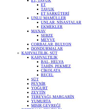
ET, TAVUK
ET
TAVUK
ET ŞARKÜTERİ
UNLU MAMÜLLER
UNLAR, NİŞASTALAR
EKMEKLER
MANAV
SEBZE
MEYVE
ÇORBALAR, BULYON
DONDURMALAR
KAHVALTILIK, SÜT
KAHVALTILIK
BAL, HELVA
TAHİN, PEKMEZ
ÇİKOLATA
REÇEL
SÜT
PEYNİR
YOĞURT
ZEYTİN
TEREYAĞI, MARGARİN
YUMURTA
MISIR GEVREĞİ