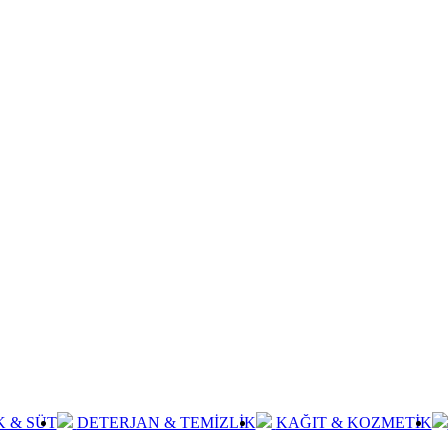
K & SÜT
DETERJAN & TEMİZLİK
KAĞIT & KOZMETİK