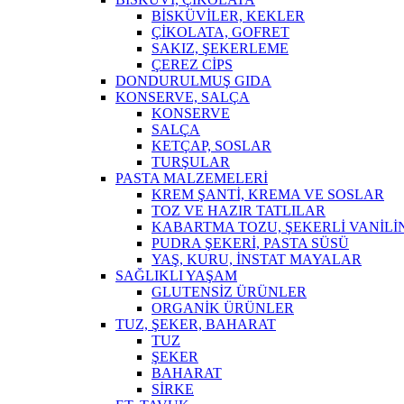
BİSKÜVİLER, KEKLER
ÇİKOLATA, GOFRET
SAKIZ, ŞEKERLEME
ÇEREZ CİPS
DONDURULMUŞ GIDA
KONSERVE, SALÇA
KONSERVE
SALÇA
KETÇAP, SOSLAR
TURŞULAR
PASTA MALZEMELERİ
KREM ŞANTİ, KREMA VE SOSLAR
TOZ VE HAZIR TATLILAR
KABARTMA TOZU, ŞEKERLİ VANİLİ
PUDRA ŞEKERİ, PASTA SÜSÜ
YAŞ, KURU, İNSTAT MAYALAR
SAĞLIKLI YAŞAM
GLUTENSİZ ÜRÜNLER
ORGANİK ÜRÜNLER
TUZ, ŞEKER, BAHARAT
TUZ
ŞEKER
BAHARAT
SİRKE