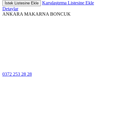
Karşılaştırma Listesine Ekle
İstek Listesine Ekle
Detaylar
ANKARA MAKARNA BONCUK
100% Güvenli
Ödeme
Müşteri Hizmetleri
0372 253 28 28
14 Gün İçinde
Değişim
Yüksek Kalite