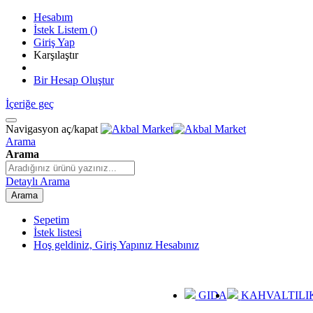
Hesabım
İstek Listem
(
)
Giriş Yap
Karşılaştır
Bir Hesap Oluştur
İçeriğe geç
Navigasyon aç/kapat
Arama
Arama
Detaylı Arama
Arama
Sepetim
İstek listesi
Hoş geldiniz, Giriş Yapınız
Hesabınız
GIDA
KAHVALTILI