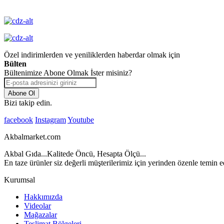
Garantisi
Özel indirimlerden ve yeniliklerden haberdar olmak için
Bülten
Bültenimize Abone Olmak İster misiniz?
Abone Ol
Bizi takip edin.
facebook
Instagram
Youtube
Akbalmarket.com
Akbal Gıda...Kalitede Öncü, Hesapta Ölçü...
En taze ürünler siz değerli müşterilerimiz için yerinden özenle temin ed
Kurumsal
Hakkımızda
Videolar
Mağazalar
Teslimat Bölgeleri