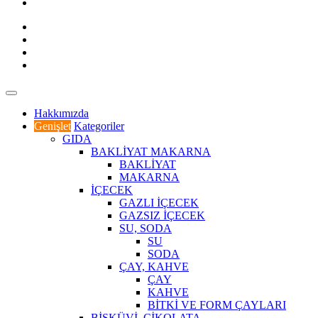
Hakkımızda
Genişlet
Kategoriler
GIDA
BAKLİYAT MAKARNA
BAKLİYAT
MAKARNA
İÇECEK
GAZLI İÇECEK
GAZSIZ İÇECEK
SU, SODA
SU
SODA
ÇAY, KAHVE
ÇAY
KAHVE
BİTKİ VE FORM ÇAYLARI
BİSKÜVİ, ÇİKOLATA