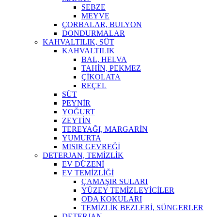
SEBZE
MEYVE
ÇORBALAR, BULYON
DONDURMALAR
KAHVALTILIK, SÜT
KAHVALTILIK
BAL, HELVA
TAHİN, PEKMEZ
ÇİKOLATA
REÇEL
SÜT
PEYNİR
YOĞURT
ZEYTİN
TEREYAĞI, MARGARİN
YUMURTA
MISIR GEVREĞİ
DETERJAN, TEMİZLİK
EV DÜZENİ
EV TEMİZLİĞİ
ÇAMAŞIR SULARI
YÜZEY TEMİZLEYİCİLER
ODA KOKULARI
TEMİZLİK BEZLERİ, SÜNGERLER
DETERJAN