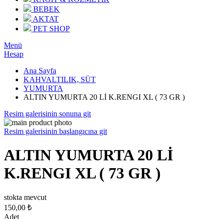
BEBEK
AKTAT
PET SHOP
Menü
Hesap
Ana Sayfa
KAHVALTILIK, SÜT
YUMURTA
ALTIN YUMURTA 20 Lİ K.RENGI XL ( 73 GR )
Resim galerisinin sonuna git
Resim galerisinin başlangıcına git
ALTIN YUMURTA 20 Lİ
K.RENGI XL ( 73 GR )
stokta mevcut
150,00 ₺
Adet