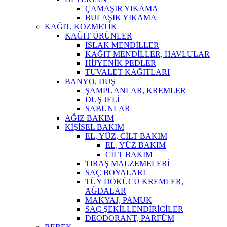
ÇAMAŞIR YIKAMA
BULAŞIK YIKAMA
KAĞIT, KOZMETİK
KAĞIT ÜRÜNLER
ISLAK MENDİLLER
KAĞIT MENDİLLER, HAVLULAR
HİJYENİK PEDLER
TUVALET KAĞITLARI
BANYO, DUŞ
ŞAMPUANLAR, KREMLER
DUŞ JELİ
SABUNLAR
AĞIZ BAKIM
KİŞİSEL BAKIM
EL, YÜZ, CİLT BAKIM
EL, YÜZ BAKIM
CİLT BAKIM
TIRAŞ MALZEMELERİ
SAÇ BOYALARI
TÜY DÖKÜCÜ KREMLER,
AĞDALAR
MAKYAJ, PAMUK
SAÇ ŞEKİLLENDİRİCİLER
DEODORANT, PARFÜM