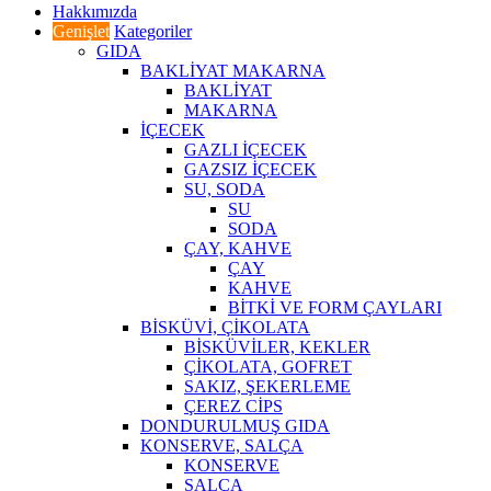
Hakkımızda
Genişlet
Kategoriler
GIDA
BAKLİYAT MAKARNA
BAKLİYAT
MAKARNA
İÇECEK
GAZLI İÇECEK
GAZSIZ İÇECEK
SU, SODA
SU
SODA
ÇAY, KAHVE
ÇAY
KAHVE
BİTKİ VE FORM ÇAYLARI
BİSKÜVİ, ÇİKOLATA
BİSKÜVİLER, KEKLER
ÇİKOLATA, GOFRET
SAKIZ, ŞEKERLEME
ÇEREZ CİPS
DONDURULMUŞ GIDA
KONSERVE, SALÇA
KONSERVE
SALÇA