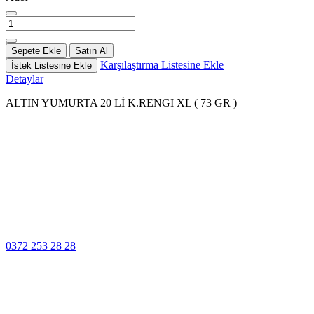
Sepete Ekle
Satın Al
Karşılaştırma Listesine Ekle
İstek Listesine Ekle
Detaylar
ALTIN YUMURTA 20 Lİ K.RENGI XL ( 73 GR )
100% Güvenli
Ödeme
Müşteri Hizmetleri
0372 253 28 28
14 Gün İçinde