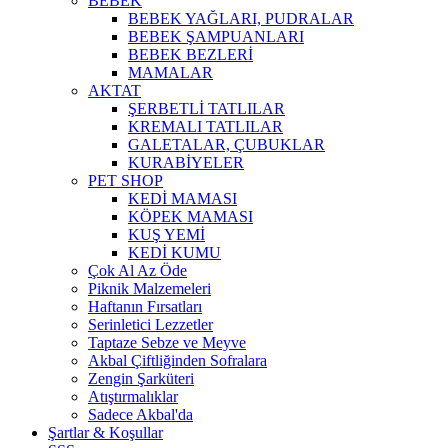
BEBEK
BEBEK YAĞLARI, PUDRALAR
BEBEK ŞAMPUANLARI
BEBEK BEZLERİ
MAMALAR
AKTAT
ŞERBETLİ TATLILAR
KREMALI TATLILAR
GALETALAR, ÇUBUKLAR
KURABİYELER
PET SHOP
KEDİ MAMASI
KÖPEK MAMASI
KUŞ YEMİ
KEDİ KUMU
Çok Al Az Öde
Piknik Malzemeleri
Haftanın Fırsatları
Serinletici Lezzetler
Taptaze Sebze ve Meyve
Akbal Çiftliğinden Sofralara
Zengin Şarküteri
Atıştırmalıklar
Sadece Akbal'da
Şartlar & Koşullar