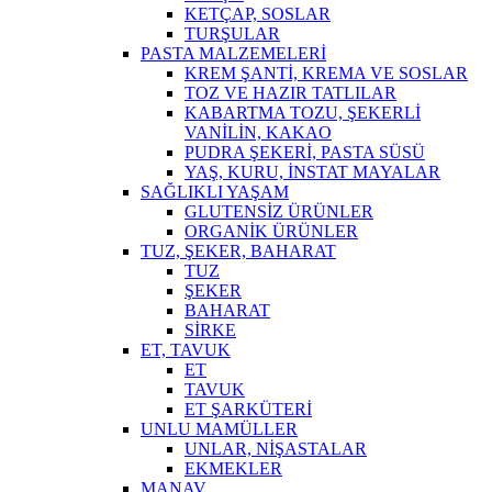
KETÇAP, SOSLAR
TURŞULAR
PASTA MALZEMELERİ
KREM ŞANTİ, KREMA VE SOSLAR
TOZ VE HAZIR TATLILAR
KABARTMA TOZU, ŞEKERLİ
VANİLİN, KAKAO
PUDRA ŞEKERİ, PASTA SÜSÜ
YAŞ, KURU, İNSTAT MAYALAR
SAĞLIKLI YAŞAM
GLUTENSİZ ÜRÜNLER
ORGANİK ÜRÜNLER
TUZ, ŞEKER, BAHARAT
TUZ
ŞEKER
BAHARAT
SİRKE
ET, TAVUK
ET
TAVUK
ET ŞARKÜTERİ
UNLU MAMÜLLER
UNLAR, NİŞASTALAR
EKMEKLER
MANAV