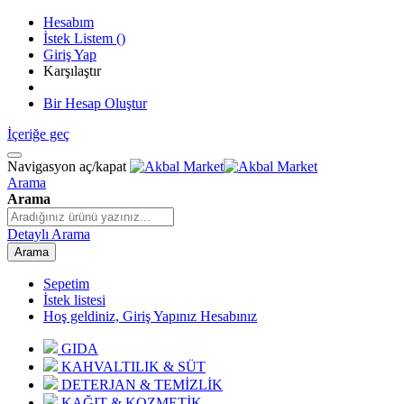
Hesabım
İstek Listem
(
)
Giriş Yap
Karşılaştır
Bir Hesap Oluştur
İçeriğe geç
Navigasyon aç/kapat
Arama
Arama
Detaylı Arama
Arama
Sepetim
İstek listesi
Hoş geldiniz, Giriş Yapınız
Hesabınız
GIDA
KAHVALTILIK & SÜT
DETERJAN & TEMİZLİK
KAĞIT & KOZMETİK